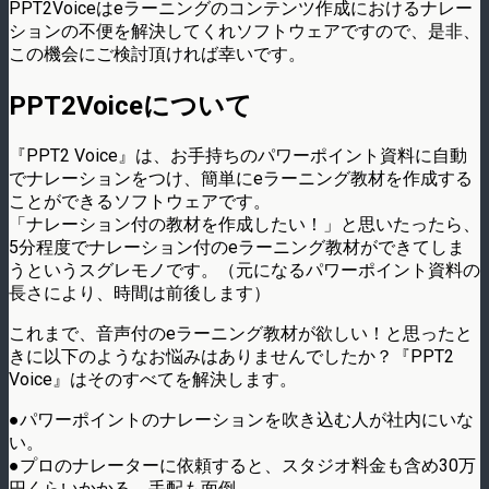
PPT2Voiceはeラーニングのコンテンツ作成におけるナレー
ションの不便を解決してくれソフトウェアですので、是非、
この機会にご検討頂ければ幸いです。
PPT2Voiceについて
『PPT2 Voice』は、お手持ちのパワーポイント資料に自動
でナレーションをつけ、簡単にeラーニング教材を作成する
ことができるソフトウェアです。
「ナレーション付の教材を作成したい！」と思いたったら、
5分程度でナレーション付のeラーニング教材ができてしま
うというスグレモノです。（元になるパワーポイント資料の
長さにより、時間は前後します）
これまで、音声付のeラーニング教材が欲しい！と思ったと
きに以下のようなお悩みはありませんでしたか？『PPT2
Voice』はそのすべてを解決します。
●パワーポイントのナレーションを吹き込む人が社内にいな
い。
●プロのナレーターに依頼すると、スタジオ料金も含め30万
円くらいかかる。手配も面倒。