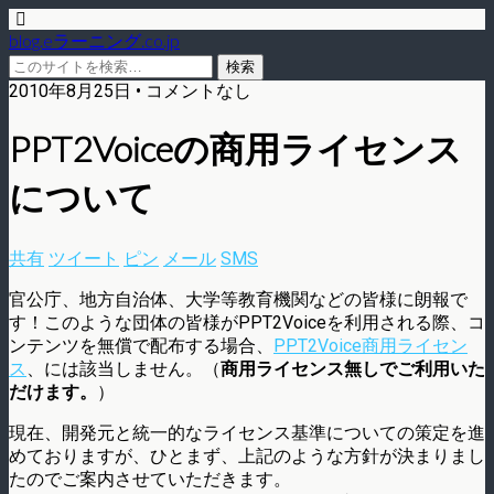
blog.eラーニング.co.jp
2010年8月25日 • コメントなし
PPT2Voiceの商用ライセンス
について
共有
ツイート
ピン
メール
SMS
官公庁、地方自治体、大学等教育機関などの皆様に朗報で
す！このような団体の皆様がPPT2Voiceを利用される際、コ
ンテンツを無償で配布する場合、
PPT2Voice商用ライセン
ス
、には該当しません。（
商用ライセンス無しでご利用いた
だけます。
）
現在、開発元と統一的なライセンス基準についての策定を進
めておりますが、ひとまず、上記のような方針が決まりまし
たのでご案内させていただきます。