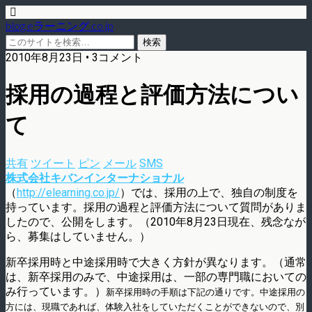
blog.eラーニング.co.jp
2010年8月23日 • 3コメント
採用の過程と評価方法につい
て
共有
ツイート
ピン
メール
SMS
株式会社キバンインターナショナル
（
http://elearning.co.jp/
）では、採用の上で、独自の制度を
持っています。採用の過程と評価方法について質問がありま
したので、公開をします。（2010年8月23日現在、残念なが
ら、募集はしていません。）
新卒採用時と中途採用時で大きく方針が異なります。（通常
は、新卒採用のみで、中途採用は、一部の専門職においての
み行っています。）
新卒採用時の手順は下記の通りです。中途採用の
方には、現職であれば、体験入社をしていただくことができないので、別