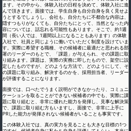
ます。その中から、体験入社の日程を決めて、体験入社に進
んで頂きます。面接では、学生自身も自分自身を良く見せよ
うとするでしょうし、会社も、自分たちに不都合な内容は、
隠すつもりがなくても、自分たちにとって、当然となった内
容については、話忘れる可能性もあります。そこで、約1週
間（長い人では、1週間以上になることもあります）の体験
入社で、社員と同じように働いていただく制度を設けていま
す。実際に希望する職種、その候補者に最適だと思われる部
署のリーダーのもとで、「課題」が与えられ、その課題に取
り組みます。課題は、実際の実務に即したもので、架空に設
定したものですが、どのような方法で、どのようにして、そ
の課題に取り組み、解決するのかを、採用担当者、リーダー
が評価することになります。
面接では、口べたでうまく説明ができなかったり、コミュニ
ケーションを取ることができない候補者の中でも、実際に課
題に取り組むと、非常に優れた能力を発揮し、見事な解決策
で、課題に取り組む方もいますし、面接で、非常に上手に
PRした能力が発揮されない候補者がいることも事実です。
この体験入社では、真の実力を見ることも大きな目標の1つ
ですが、候補者自身に私たち自身を評価してもらい、本当に