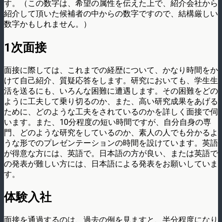
す。（この数字は、希望の属性を伝えた上で、紹介会社から
紹介して頂いた候補者の中からの数字ですので、結構厳しい
数字かもしれません。）
1次面接
面接に際しては、これまでの経歴について、かなり時間をか
けて自己紹介、質疑応答をします。研究においても、学生生
活を送るにも、いろんな困難に遭遇します。その困難をどの
ように工夫して乗り切るのか、また、高い研究成果をあげる
ために、どのような工夫をされているのかを詳しく面接で伺
います。また、10分程度の短い時間ですが、自分自身の専
門、どのような研究をしているのか、素人の人でも分かるよ
うな形でのプレゼンテーションの時間を設けています。英語
が得意な方には、英語で。日本語の方が良い、または英語で
の発表が難しい方には、日本語による発表をお願いしていま
す。
体験入社
面接を通過するのは、過去の例を見ますと、半分程度になり