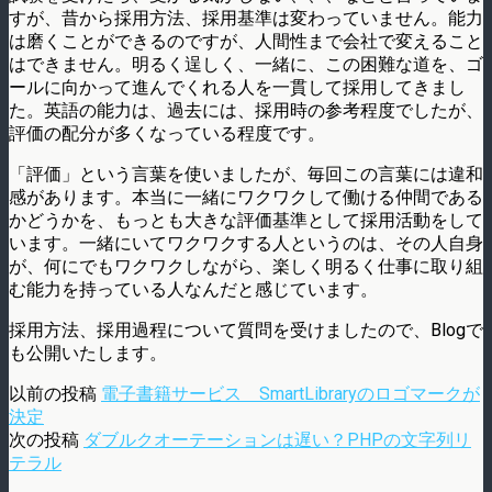
すが、昔から採用方法、採用基準は変わっていません。能力
は磨くことができるのですが、人間性まで会社で変えること
はできません。明るく逞しく、一緒に、この困難な道を、ゴ
ールに向かって進んでくれる人を一貫して採用してきまし
た。英語の能力は、過去には、採用時の参考程度でしたが、
評価の配分が多くなっている程度です。
「評価」という言葉を使いましたが、毎回この言葉には違和
感があります。本当に一緒にワクワクして働ける仲間である
かどうかを、もっとも大きな評価基準として採用活動をして
います。一緒にいてワクワクする人というのは、その人自身
が、何にでもワクワクしながら、楽しく明るく仕事に取り組
む能力を持っている人なんだと感じています。
採用方法、採用過程について質問を受けましたので、Blogで
も公開いたします。
以前の投稿
電子書籍サービス SmartLibraryのロゴマークが
決定
次の投稿
ダブルクオーテーションは遅い？PHPの文字列リ
テラル