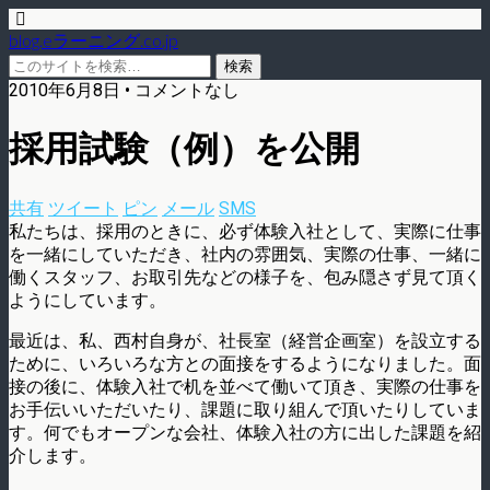
blog.eラーニング.co.jp
2010年6月8日 • コメントなし
採用試験（例）を公開
共有
ツイート
ピン
メール
SMS
私たちは、採用のときに、必ず体験入社として、実際に仕事
を一緒にしていただき、社内の雰囲気、実際の仕事、一緒に
働くスタッフ、お取引先などの様子を、包み隠さず見て頂く
ようにしています。
最近は、私、西村自身が、社長室（経営企画室）を設立する
ために、いろいろな方との面接をするようになりました。面
接の後に、体験入社で机を並べて働いて頂き、実際の仕事を
お手伝いいただいたり、課題に取り組んで頂いたりしていま
す。何でもオープンな会社、体験入社の方に出した課題を紹
介します。