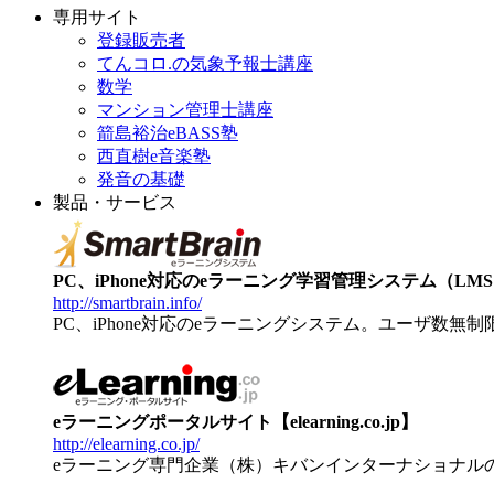
専用サイト
登録販売者
てんコロ.の気象予報士講座
数学
マンション管理士講座
箭島裕治eBASS塾
西直樹e音楽塾
発音の基礎
製品・サービス
PC、iPhone対応のeラーニング学習管理システム（LMS）【
http://smartbrain.info/
PC、iPhone対応のeラーニングシステム。ユーザ数無
eラーニングポータルサイト【elearning.co.jp】
http://elearning.co.jp/
eラーニング専門企業（株）キバンインターナショナル