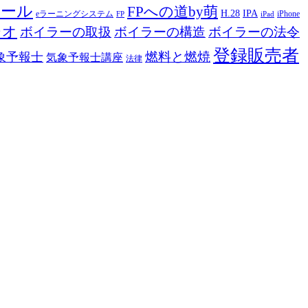
ツール
FPへの道by萌
H.28
IPA
eラーニングシステム
iPhone
FP
iPad
ジオ
ボイラーの取扱
ボイラーの構造
ボイラーの法令
登録販売者
燃料と燃焼
象予報士
気象予報士講座
法律