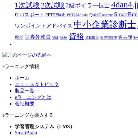
4dan4.j
1次試験
2次試験
2級ボイラー技士
SmartBra
ITパスポート
PPT2Flash
QuizCreator
PPT2Mobile
中小企業診断士
ワンポイントアドバイス
資格
証券外務員
過去問
秋期
講座
試験
資格取得
運行管理者
野
eラーニング情報
ホーム
ニュース＆トピック
製品一覧
eラーニングとは
会社概要
eラーニングを導入する
学習管理システム（LMS）
SmartBrain