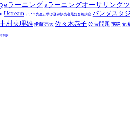
p
eラーニング
eラーニングオーサリング
Ustream
パンダスタ
in
アフロ先生と学ぶ登録販売者最短合格講座
中村央理雄
佐々木恭子
公表問題
伊藤亮太
気
宅建
村孝則