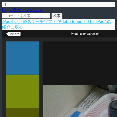
blog.eラーニング.co.jp
iPad用お手軽スケッチソフト “Adobe Ideas 1.0 for iPad” の
紹介に戻る