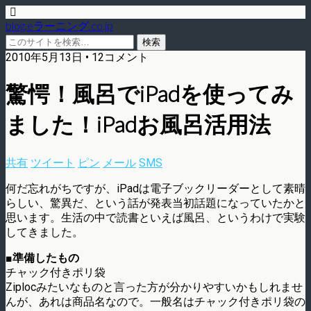
blog.eラーニング.co.jp
2010年5月13日 • 12コメント
驚愕！風呂でiPadを使ってみ
ました！iPadお風呂活用法
共有
ツイート
ピン
メール
SMS
何だ忘れがちですが、iPadは電子ブックリーダーとして素晴
らしい、驚異だ、という話が発表当初話題になっていたかと
思います。生活の中で読書といえば風呂、というわけで実験
してきました。
■準備したもの
チャック付きポリ袋
Ziplocみたいなものと言った方が分かりやすいかもしれませ
んが、あれは商品名なので。一般名はチャック付きポリ袋の