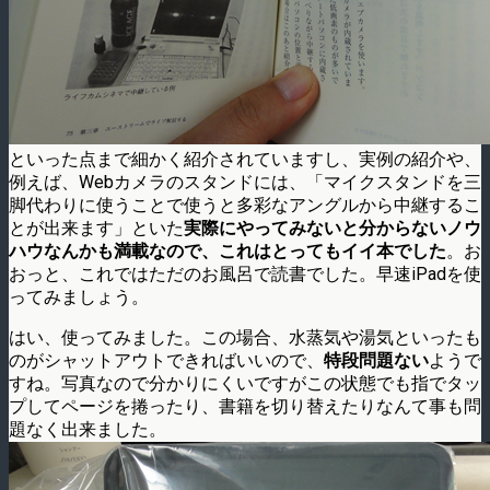
といった点まで細かく紹介されていますし、実例の紹介や、
例えば、Webカメラのスタンドには、「マイクスタンドを三
脚代わりに使うことで使うと多彩なアングルから中継するこ
とが出来ます」といた
実際にやってみないと分からないノウ
ハウなんかも満載なので、これはとってもイイ本でした
。お
おっと、これではただのお風呂で読書でした。早速iPadを使
ってみましょう。
はい、使ってみました。この場合、水蒸気や湯気といったも
のがシャットアウトできればいいので、
特段問題ない
ようで
すね。写真なので分かりにくいですがこの状態でも指でタッ
プしてページを捲ったり、書籍を切り替えたりなんて事も問
題なく出来ました。