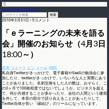
blog.eラーニング.co.jp
2010年3月31日 • 5コメント
「ｅラーニングの未来を語る
会」開催のお知らせ（4月3日
18:00～）
共有
ツイート
ピン
メール
SMS
私自身Twitterがきっかけで、電子書籍やSaaSの勉強会に参
加したり、twitterがきっかけで、いろいろな人と実際にあう
ことがありました。名刺交換をした人の数は、おそらく、こ
の3ヶ月で100枚程度ではないでしょうか。ビジネスを超え
て、何か共感することが多かったり、会社の人間という建前
を外して、本音の部分で語り合えることがあったりして、
Twitter自体が良い「縁結び」のツールになっています。