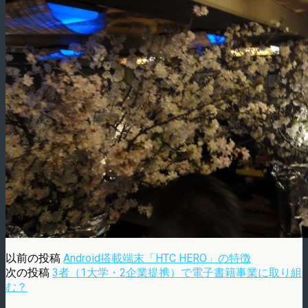
以前の投稿
Android搭載端末「HTC HERO」の特徴
次の投稿
3者（1大学・2企業提携）で電子書籍事業に取り組
む？