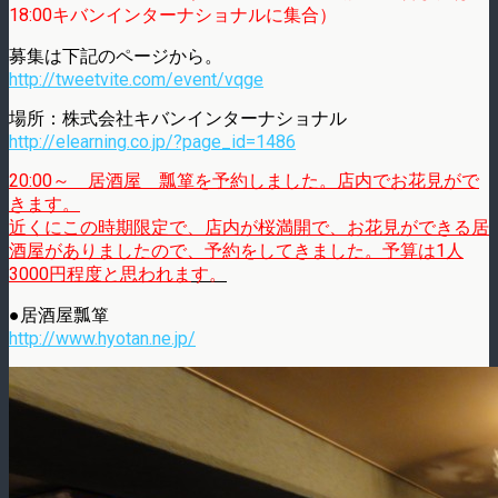
18:00キバンインターナショナルに集合）
募集は下記のページから。
http://tweetvite.com/event/vqge
場所：株式会社キバンインターナショナル
http://elearning.co.jp/?page_id=1486
20:00～ 居酒屋 瓢箪を予約しました。店内でお花見がで
きます。
近くにこの時期限定で、店内が桜満開で、お花見ができる居
酒屋がありましたので、予約をしてきました。予算は1人
3000円程度と思われま
す。
●居酒屋瓢箪
http://www.hyotan.ne.jp/