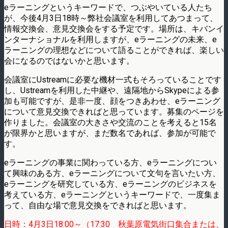
eラーニングというキーワードで、つぶやいている人たち
が、今後4月3日18時～弊社会議室を利用してあつまって、
情報交換会、意見交換会をする予定です。場所は、キバンイ
ンターナショナルを利用しますが、eラーニングの未来、e
ラーニングの理想などについて語ることができれば、楽しい
会になるのではないかと思います。
会議室にUstreamに必要な機材一式もそろっていることです
し、Ustreamを利用した中継や、遠隔地からSkypeによる参
加も可能ですが、是非一度、顔をつきあわせ、eラーニング
について意見交換できればと思っています。募集のページを
作りました。会議室の大きさや交流のことを考えると15名
が限界かと思いますが、まだ数名であれば、参加が可能で
す。
eラーニングの事業に関わっている方、eラーニングについ
て興味のある方、eラーニングについて文句を言いたい方、
eラーニングを研究している方、eラーニングのビジネスを
考えている方、eラーニングというキーワードで、一度集ま
って、自由な場で意見交換をできればと思います。
日時：4月3日18:00～（17:30 秋葉原電気街口集合または、