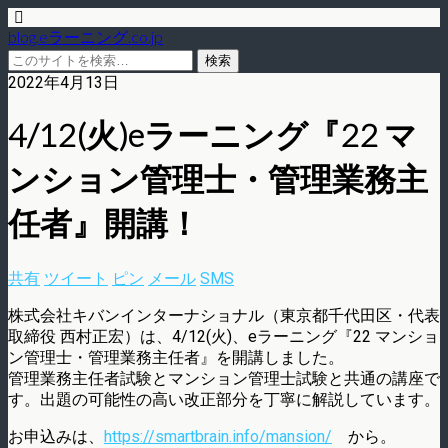
blog.eラーニング.co.jp
2022年4月13日
4/12(火)eラーニング『22 マ
ンション管理士・管理業務主
任者』開講！
共有
ツイート
ピン
メール
SMS
株式会社キバンインターナショナル（東京都千代田区・代表
取締役 西村正宏）は、4/12(火)、eラーニング『22 マンショ
ン管理士・管理業務主任者』を開講しました。
管理業務主任者試験とマンション管理士試験と共通の講座で
す。出題の可能性の高い改正部分を丁寧に解説しています。
お申込みは、
https://smartbrain.info/mansion/
から。