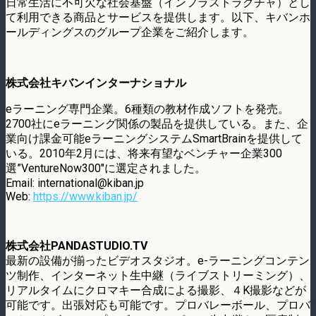
日常生活に不可欠な社会基盤（インフラストラクチャ）とし
て利用できる商品とサービスを提供します。以下、キバンホ
ールディングスのグループ企業をご紹介します。
株式会社キバンインターナショナル
eラーニング専門企業。6種類の教材作成ソフトを発売。
2700社にeラーニング関係の製品を提供している。また、企
業向け課金可能eラーニングシステムSmartBrainを提供して
いる。2010年2月には、将来有望なベンチャー企業300
選”VentureNow300″に選定されました。
Email: international@kiban.jp
Web:
https://www.kiban.jp/
株式会社PANDASTUDIO.TV
最新の設備が揃ったビデオスタジオ。e-ラーニングコンテン
ツ制作、インターネット生中継（ライブストリーミング）、
リアルタイムにクロマキー合成による撮影、４K撮影などが
可能です。出張対応も可能です。プロバレーボール、プロバ