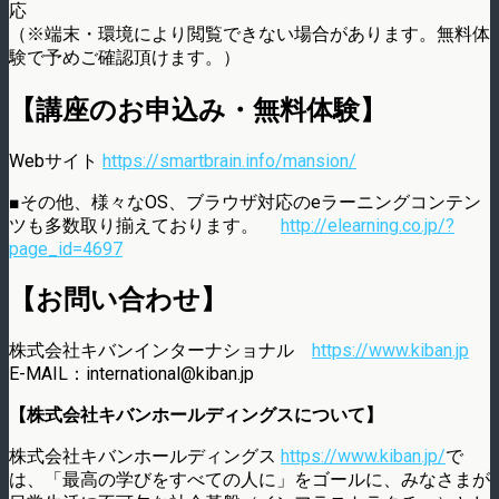
応
（※端末・環境により閲覧できない場合があります。無料体
験で予めご確認頂けます。）
【講座のお申込み・無料体験】
Webサイト
https://smartbrain.info/mansion/
■その他、様々なOS、ブラウザ対応のeラーニングコンテン
ツも多数取り揃えております。
http://elearning.co.jp/?
page_id=4697
【お問い合わせ】
株式会社キバンインターナショナル
https://www.kiban.jp
E-MAIL：international@kiban.jp
【株式会社キバンホールディングスについて】
株式会社キバンホールディングス
https://www.kiban.jp/
で
は、「最高の学びをすべての人に」をゴールに、みなさまが