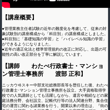
【講座概要】
●管理業務主任者試験の近年の難度化を考慮して、従来の対
象試験別の講座構成から「科目別」の講座構成としました。
●科目別に「基礎知識の学習」と「ハイレベル知識の学習」
ができるようになりました。
●近年の適正化法と標準管理規約の改正に対応し、出題の可
能性の高い改正部分を丁寧に解説しています。
【講師 わたべ行政書士・マンショ
ン管理士事務所 渡部 正和】
ニッカウヰスキー中部支社総務部長等を歴任した後、わたべ
行政書士･マンション管理士事務所を設立。大手資格取得学
校での人気講師としても活躍しながら、遺言や相続などの家
庭法務分野、会社設立、記帳代行等の法人関連分野、集合住
宅の運営に関わる諸業務を行う。開業以来の理念は、『街の