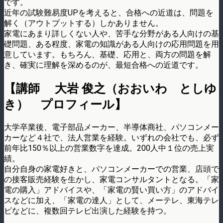
です。
近年の試験難易度UPを考えると、合格への近道は、問題を
解く（アウトプットする）しかありません。
家電にあまり詳しくない人や、苦手な分野がある人向けの基
礎問題、ある程度、家電の知識がある人向けの応用問題を用
意しています。もちろん、基礎、応用と、両方の問題を解
き、確実に理解を深めるのが、最短合格への近道です。
【講師 大岩 俊之（おおいわ としゆ
き） プロフィール】
大学卒業後、電子部品メーカー、半導体商社、パソコンメー
カーなど４社で、法人営業を経験。いずれの会社でも、必ず
前年比150％以上の営業数字を達成。200人中１位の売上実
績。
自分自身の家電好きと、パソコンメーカーでの営業、店頭で
の接客販売経験を生かし、家電コンサルタントとなる。「家
電の購入」アドバイスや、「家電の賢い買い方」のアドバイ
スなどに加え、「家電の達人」として、メーテレ、東海テレ
ビなどに、複数回テレビ出演した経験を持つ。