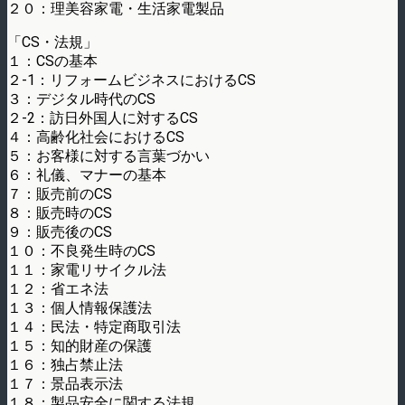
２０：理美容家電・生活家電製品
「CS・法規」
１：CSの基本
２-1：リフォームビジネスにおけるCS
３：デジタル時代のCS
２-2：訪日外国人に対するCS
４：高齢化社会におけるCS
５：お客様に対する言葉づかい
６：礼儀、マナーの基本
７：販売前のCS
８：販売時のCS
９：販売後のCS
１０：不良発生時のCS
１１：家電リサイクル法
１２：省エネ法
１３：個人情報保護法
１４：民法・特定商取引法
１５：知的財産の保護
１６：独占禁止法
１７：景品表示法
１８：製品安全に関する法規