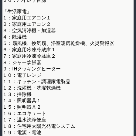
２０：ハイレゾ音源
「生活家電」
１：家庭用エアコン１
２：家庭用エアコン２
３：空気清浄機・加湿器
４：除湿機
５：扇風機、換気扇、浴室暖房乾燥機、火災警報器
６：家庭用冷凍冷蔵庫１
７：家庭用冷凍冷蔵庫２
８：ジャー炊飯器
９：IHクッキングヒーター
１０：電子レンジ
１１：キッチン・調理家電製品
１２：洗濯機・洗濯乾燥機
１３：掃除機
１４：照明器具１
１５：照明器具２
１６：エコキュート
１７：温水洗浄便座
１８：住宅用太陽光発電システム
１９：電源・電池