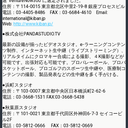
選”VentureNow300″に選定されました。
住所：〒114-0015 東京都北区中里2-19-8 銀座プロセスビル
電話：03-4405-8486 FAX：03-6684-4610 Email:
international@kiban.jp
Web:
http://www.kiban.jp/
●株式会社PANDASTUDIO.TV
最新の設備が揃ったビデオスタジオ。e-ラーニングコンテン
ツ制作、インターネット生中継（ライブストリーミング）、
リアルタイムにクロマキー合成による撮影、４K撮影などが
可能です。出張対応も可能です。プロバレーボール、プロバ
スケットボール、プロゴルフのスポーツ生中継や、医療制コ
ンテンツの撮影、製品発表などの生中継を多く手がける。
●浜町スタジオ
住所：〒103-0007 東京都中央区日本橋浜町2-62-6
電話：03-3668-1531 FAX:03-3668-5438
●秋葉原スタジオ
住所：〒101-0021 東京都千代田区外神田6-7-3 セイコービ
ル2F
電話：03-5812-0666 FAX：03-5812-0669