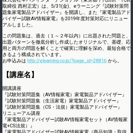
取締役 西村正宏）は、5/31(金)、eラーニング『試験対策問
題集家電製品アドバイザー』を開講し、また『家電製品アド
バイザー試験AV情報家電』を2019年度対策対応にリニュー
アルしました。
この問題集は、過去（１～２年以内）に出題された問題と、
出題パターンを徹底分析し作成したオリジナルで、基礎、応
用と両方の問題を解くことで確実に理解を深め、最短合格で
きるよう構成されています。
お申込みは
http://elearning.co.jp/?page_id=28816
から。
【講座名】
開講講座
『試験対策問題集（AV情報家電）家電製品アドバイザー』
『試験対策問題集（生活家電）家電製品アドバイザー』
『試験対策問題集（CS・法規）家電製品アドバイザー』
リニューアル講座
『家電製品アドバイザー試験AV情報家電セット（AV情報家
電+CS法規）』
『家電製品アドバイザー試験AV情報家電（商品知識・取扱