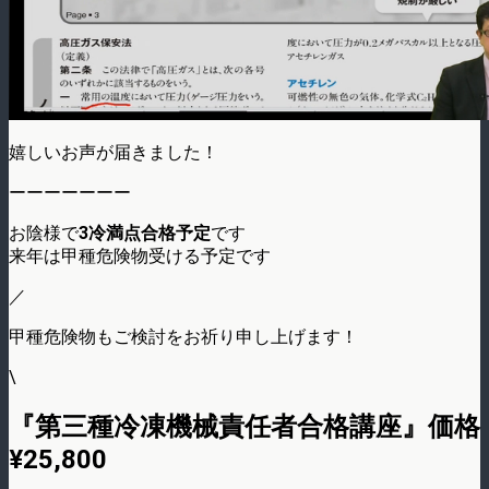
嬉しいお声が届きました！
ーーーーーーー
お陰様で
3冷満点合格予定
です
来年は甲種危険物受ける予定です
／
甲種危険物もご検討をお祈り申し上げます！
\
『第三種冷凍機械責任者合格講座』価格
¥25,800