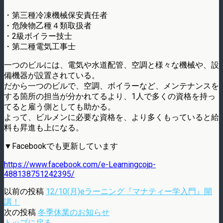
・第三種冷凍機械保安責任者
・危険物乙種４類取扱者
・2級ボイラー技士
・第二種電気工事士
一つのビルには、電気や水道配管、空調と様々な機械や、設
備機器が設置されている。
だから一つのビルで、空調、ボイラーなど、メンテナンスを
する箇所の担当が分かれてるより、1人で多くの資格を持っ
てると雇う側としても助かる。
よって、ビルメンに必要な資格を、より多くもっていると給
料も昇進も上になる。
▼Facebookでも更新しています
https://www.facebook.com/e-Learningcojp-
488138751242395/
以前の投稿
12/10(月)eラーニング『マナティー学入門』開
講！
次の投稿
冬季休業のお知らせ
トップに戻る