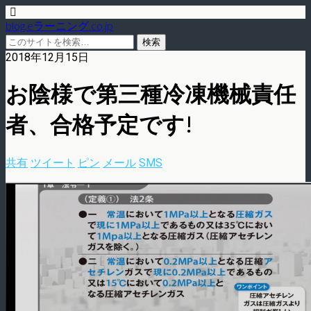
blog.eラーニング.co.jp
2018年12月15日
お陰様で第三種冷凍機械責任
者、合格予定です!
共有
ツイート
ピン
メール
SMS