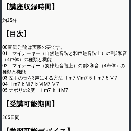
【講座収録時間】
約35分
【目次】
00宣伝 理論は実践の要です。
01 マイナーキー（自然短音階と和声短音階上）の副3和音
（4声体）の種類と機能
02 マイナーキー（旋律短音階上）の副3和音（4声体）の
種類と機能
03 左手の音を3声にする方法 Ⅰm7 Ⅵm7-5 Ⅱm7-5 Ⅴ7
04 Ⅰm7 ♭Ⅶ7 ♭ⅥM7 Ⅴ7
05 ナポリの2度 Ⅰm7 ♭ⅡM7
【受講可能期間】
365日間