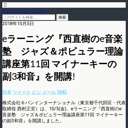
blog.eラーニング.co.jp
2018年10月5日
eラーニング『西直樹のe音楽
塾 ジャズ＆ポピュラー理論
講座第11回 マイナーキーの
副3和音』を開講!
共有
ツイート
ピン
メール
SMS
株式会社キバンインターナショナル（東京都千代田区・代表
取締役 西村正宏）は、10/5(金)、eラーニング『西直樹のe
音楽塾 ジャズ＆ポピュラー理論講座第11回 マイナーキー
の副3和音』を開講しました。