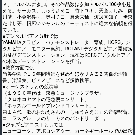
Ｖ、アルバムに参加。その作品数は参加アルバム100枚を超
える。サーカス、しゅうさえこ、竹下ユキ、天童よしみ、前
川清、小金沢昇司、奥村チヨ、麻倉未稀、渡辺真知子、伊東
たけし等、幅広いジャンルのアーティストに絶大な信頼を得
ている。
■デジタルピアノ分野では
YAMAHAクラビノーバデモンストレーター育成、KORGデジ
タルピアノ モニター契約、ROLANDデジタルピアノ開発協
力及びデモンストレーション、現在はKORGデジタルピアノ
の本体デモンストレーションを担当。
■教育方面では
尚美学園で１６年間講師を務めたほかＪＡＺＺ関係の理論
書、楽譜集、ピアノピースなど多数執筆。
■オーケストラとの競演等
（１９９０年代は「東急ミュージックプラザ」
「クロネコヤマトの宅急便コンサート」
「ネッスルゴールドブレンドコンサート」。
第１４代 歌のおねえさんの「しゅうさえこ」の音楽監督。
コーラスグループのサーカスのバンドリーダー。
■ジャズピアニストとしては
ニューヨーク、アポロシアター、カーネギーホールでの出演