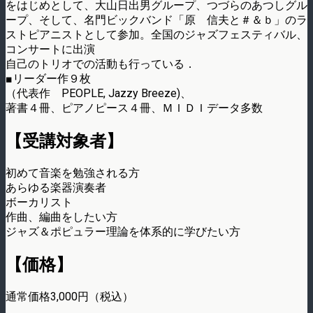
をはじめとして、大山日出男グループ、つづらのあつしグル
ープ、そして、名門ビックバンド「原 信夫と＃＆ｂ」のラ
ストピアニストとして参加。全国のジャズフェスティバル、
コンサートに出演
自己のトリオでの活動も行っている．
■リーダー作９枚
（代表作 PEOPLE, Jazzy Breeze)、
著書４冊、ピアノピース４冊、ＭＩＤＩデータ多数
【受講対象者】
初めて音楽を勉強される方
あらゆる楽器演奏者
ボーカリスト
作曲、編曲をしたい方
ジャズ＆ポピュラー理論を体系的に学びたい方
【価格】
通常価格3,000円（税込）