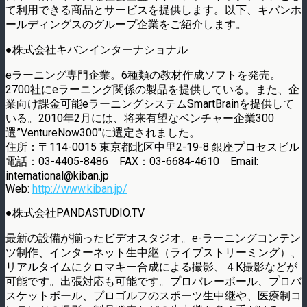
て利用できる商品とサービスを提供します。以下、キバンホ
ールディングスのグループ企業をご紹介します。
●株式会社キバンインターナショナル
eラーニング専門企業。6種類の教材作成ソフトを発売。
2700社にeラーニング関係の製品を提供している。また、企
業向け課金可能eラーニングシステムSmartBrainを提供して
いる。2010年2月には、将来有望なベンチャー企業300
選”VentureNow300″に選定されました。
住所：〒114-0015 東京都北区中里2-19-8 銀座プロセスビル
電話：03-4405-8486 FAX：03-6684-4610 Email:
international@kiban.jp
Web:
http://www.kiban.jp/
●株式会社PANDASTUDIO.TV
最新の設備が揃ったビデオスタジオ。e-ラーニングコンテン
ツ制作、インターネット生中継（ライブストリーミング）、
リアルタイムにクロマキー合成による撮影、４K撮影などが
可能です。出張対応も可能です。プロバレーボール、プロバ
スケットボール、プロゴルフのスポーツ生中継や、医療制コ