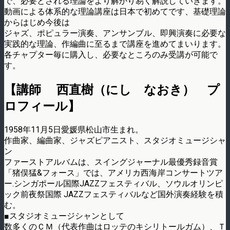
で、必要とされる理論をより解かり易く解説していきます。
動画による体系的な理論講座は日本で初めてです、基礎理論
からはじめ今後は
ジャズ、ポピュラー演奏、アンサンブル、即興演奏に必要な
実践的な理論、作編曲に至るまで講座を進めてまいります。
各チャプター毎に購入し、必要なところのみ受講が可能で
す。
【講師 西直樹（にし なおき） プ
ロフィール】
1958年11月5日愛媛県松山市生まれ。
作曲家、編曲家、ジャズピアニスト、スタジオミュージシャ
ン
ファーストアルバムは、スイングジャーナル最優秀録音賞
「猪俣猛&フォース」では、アメリカ西海岸コンサートツア
ー.シンガポール国際JAZZフェスティバル、ソウルオリンピ
ック前夜祭国際 JAZZフェスティバルなど国外演奏経験を積
む。
■スタジオミュージシャンとして
数多くのＣＭ（代表作曲はロッテのキシリトールガム）、Ｔ