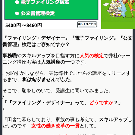
『ファイリング・デザイナー』『電子ファイリング』『公文
書管理』検定はご存知ですか？
事務職
や
スキルアップ
を目指す方に
人気の検定
で弊社eラー
ニング講座も実は
人気講座の一つ
です。
…お恥ずかしながら、実は弊社でこれらの講座をリリースす
るまで、
私は知りませんでした
。
そこで、恥をしのいで、受講生に聞いてみました。
/
「『ファイリング・デザイナー』って、
どうですか
？」
\
「田舎で暮らしており、家族の事も考えて、
スキルアップ
し
たいのです。
女性の働き改革の一貫
と
して
。