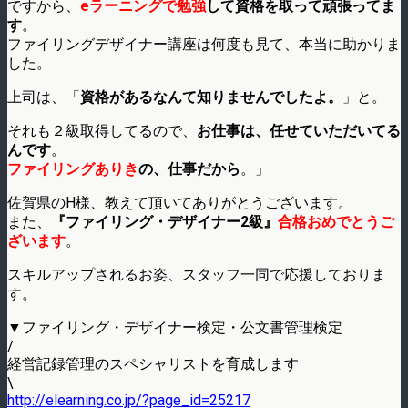
ですから、
eラーニングで勉強
して資格を取って頑張ってま
す
。
ファイリングデザイナー講座は何度も見て、本当に助かりま
した。
上司は、「
資格があるなんて知りませんでしたよ。
」と。
それも２級取得してるので、
お仕事は、任せていただいてる
んです
。
ファイリングありき
の、仕事だから
。」
佐賀県のH様、教えて頂いてありがとうございます。
また、
『ファイリング・デザイナー2級』
合格おめでとうご
ざいます
。
スキルアップされるお姿、スタッフ一同で応援しておりま
す。
▼ファイリング・デザイナー検定・公文書管理検定
/
経営記録管理のスペシャリストを育成します
\
http://elearning.co.jp/?page_id=25217