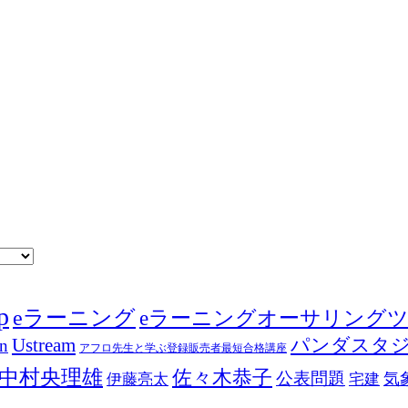
p
eラーニング
eラーニングオーサリング
Ustream
パンダスタ
in
アフロ先生と学ぶ登録販売者最短合格講座
中村央理雄
佐々木恭子
公表問題
伊藤亮太
気
宅建