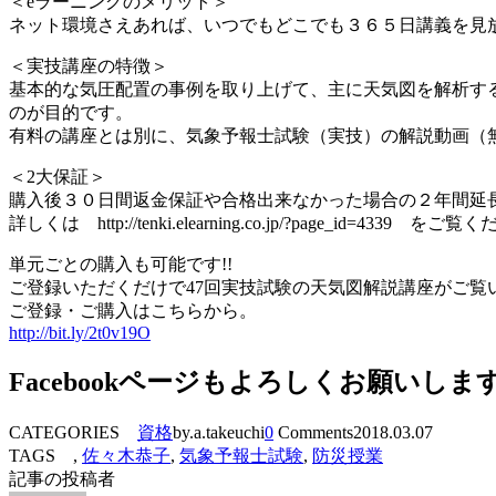
＜eラーニングのメリット＞
ネット環境さえあれば、いつでもどこでも３６５日講義を見
＜実技講座の特徴＞
基本的な気圧配置の事例を取り上げて、主に天気図を解析す
のが目的です。
有料の講座とは別に、気象予報士試験（実技）の解説動画（
＜2大保証＞
購入後３０日間返金保証や合格出来なかった場合の２年間延
詳しくは http://tenki.elearning.co.jp/?page_id=4339 をご
単元ごとの購入も可能です!!
ご登録いただくだけで47回実技試験の天気図解説講座がご覧
ご登録・ご購入はこちらから。
http://bit.ly/2t0v19O
Facebookページもよろしくお願いしま
CATEGORIES
資格
by.a.takeuchi
0
Comments
2018.03.07
TAGS ,
佐々木恭子
,
気象予報士試験
,
防災授業
記事の投稿者