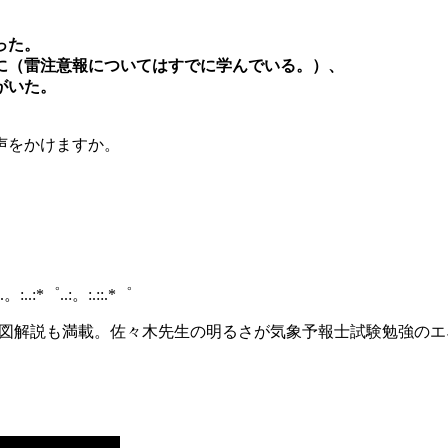
った。
に（雷注意報についてはすでに学んでいる。）、
がいた。
声をかけますか。
:.。:..:*゜..:。:.::.*゜
気図解説も満載。佐々木先生の明るさが気象予報士試験勉強の