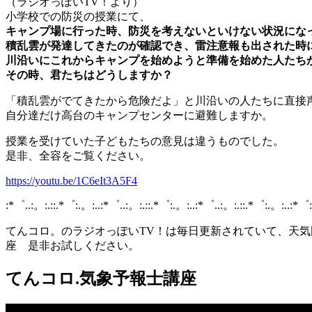
（ラジオっぽいTV！より）
小学校での防災の授業にて、
キャンプ場に行った時、防災を考えないといけない状況にな
積乱雲が発達してきたのが確認でき、雷注意報も出された時
川沿いにこれからキャンプを始めようと準備を始めた人たち
その時、君たちはどうしますか？
「積乱雲がでてきたから危険だよ」と川沿いの人たちに直接
自分達だけ高台のキャンプセンターに避難しますか。
授業を受けていた子どもたちの意見は違うものでした。
是非、全容をご覧ください。
https://youtu.be/1C6eIt3A5F4
:*゜..:。:.::.*゜:.。:..:*゜..:。:.::.*゜:.。:..:*゜..:。:.::.*゜:.。:..:*゜
てんコロ。のラジオっぽいTV！は毎日更新されていて、天
座 是非お試しください。
てんコロ.気象予報士講座