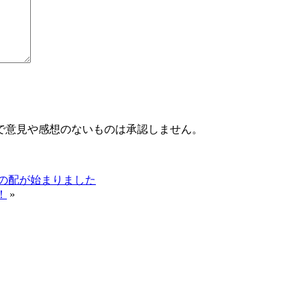
で意見や感想のないものは承認しません。
内の配が始まりました
！
»