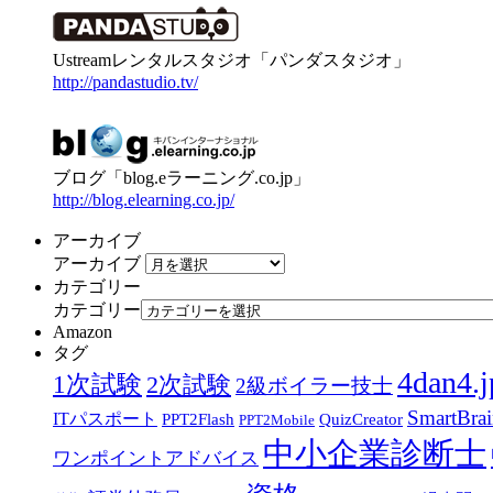
Ustreamレンタルスタジオ「パンダスタジオ」
http://pandastudio.tv/
ブログ「blog.eラーニング.co.jp」
http://blog.elearning.co.jp/
アーカイブ
アーカイブ
カテゴリー
カテゴリー
Amazon
タグ
4dan4.j
1次試験
2次試験
2級ボイラー技士
SmartBra
ITパスポート
PPT2Flash
QuizCreator
PPT2Mobile
中小企業診断士
ワンポイントアドバイス