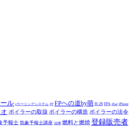
ツール
FPへの道by萌
H.28
IPA
eラーニングシステム
iPhone
FP
iPad
ジオ
ボイラーの取扱
ボイラーの構造
ボイラーの法令
登録販売者
燃料と燃焼
象予報士
気象予報士講座
法律