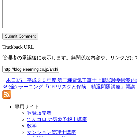
Trackback URL
管理者の承認後に表示します。無関係な内容や、リンクだけ
«
本日3/5、平成３０年度 第二種電気工事士上期試験受験案
3/9(金)eラーニング『CFPリスクと保険 精選問題講座』開講
専用サイト
登録販売者
てんコロ.の気象予報士講座
数学
マンション管理士講座