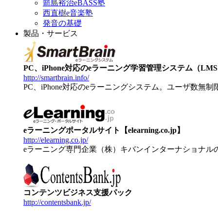
箭島裕治eBASS塾
西直樹e音楽塾
発音の基礎
製品・サービス
PC、iPhone対応のeラーニング学習管理システム（LMS）【
http://smartbrain.info/
PC、iPhone対応のeラーニングシステム。ユーザ数無
eラーニングポータルサイト【elearning.co.jp】
http://elearning.co.jp/
eラーニング専門企業（株）キバンインターナショナル
コンテンツビジネス支援パック
http://contentsbank.jp/