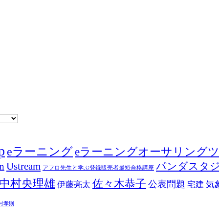
p
eラーニング
eラーニングオーサリング
Ustream
パンダスタ
in
アフロ先生と学ぶ登録販売者最短合格講座
中村央理雄
佐々木恭子
公表問題
伊藤亮太
気
宅建
村孝則