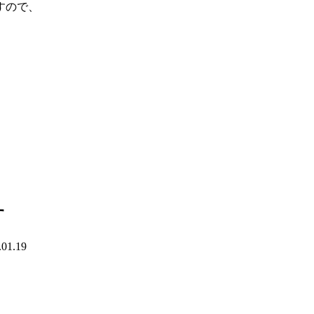
すので、
す
.01.19