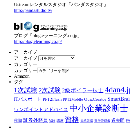
Ustreamレンタルスタジオ「パンダスタジオ」
http://pandastudio.tv/
ブログ「blog.eラーニング.co.jp」
http://blog.elearning.co.jp/
アーカイブ
アーカイブ
カテゴリー
カテゴリー
Amazon
タグ
4dan4.j
1次試験
2次試験
2級ボイラー技士
SmartBra
ITパスポート
PPT2Flash
QuizCreator
PPT2Mobile
中小企業診断士
ワンポイントアドバイス
資格
証券外務員
過去問
秋期
講座
試験
資格取得
運行管理者
野