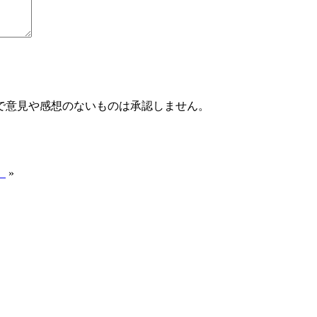
で意見や感想のないものは承認しません。
】
»