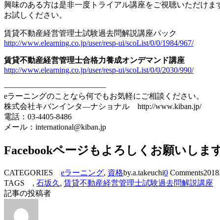
興味のある方は是非一度トライアル講座をご視聴いただけま
お試しください。
賃貸不動産経営管理士試験過去問解説講座パック
http://www.elearning.co.jp/user/resp-ui/scoList/0/0/1984/967/
賃貸不動産経営管理士合格力養成オンデマンド講座
http://www.elearning.co.jp/user/resp-ui/scoList/0/0/2030/990/
————————————–­–
eラーニングのことなら何でもお気軽にご相談ください。
株式会社キバンインタ―ナショナル http://www.kiban.jp/
電話：03-4405-8486
メール：international@kiban.jp
Facebookページもよろしくお願いしま
CATEGORIES
eラーニング
,
資格
by.a.takeuchi
0
Comments
2018
TAGS ,
石坂久
,
賃貸不動産経営管理士試験過去問解説講座
記事の投稿者