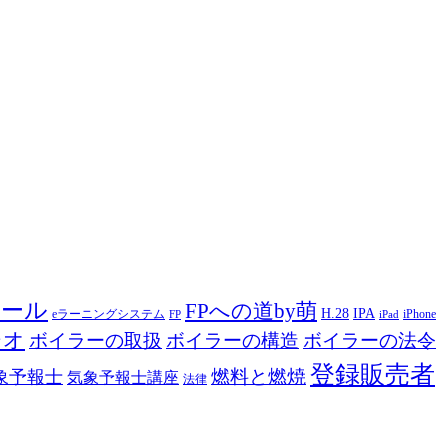
ツール
FPへの道by萌
H.28
IPA
eラーニングシステム
iPhone
FP
iPad
ジオ
ボイラーの取扱
ボイラーの構造
ボイラーの法令
登録販売者
燃料と燃焼
象予報士
気象予報士講座
法律