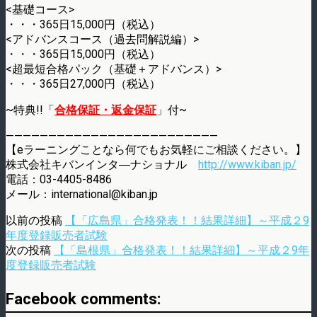
<基礎コース>
・・・365日15,000円（税込）
<アドバンスコース（過去問解説編）>
・・・365日15,000円（税込）
<超最短合格パック（基礎＋アドバンス）>
・・・365日27,000円（税込）
~特典!!「
合格保証・返金保証
」付~
—————————————————————————
【eラーニングことなら何でもお気軽にご相談ください。】
株式会社キバンインタ―ナショナル
http://www.kiban.jp/
電話：03-4405-8486
メール：international@kiban.jp
以前の投稿
【「広島県」合格発表！！結果詳細】～平成２9
年度登録販売者試験
次の投稿
【「島根県」合格発表！！結果詳細】～平成２9年
度登録販売者試験
Facebook comments: