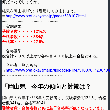
何だったでしょうか。
結果を岡山県HPより引用してみましょう。
⇒
http://www.pref.okayama.jp/page/538107.html
∽∽∽∽∽∽∽∽∽∽∽∽∽∽∽∽∽∽∽
・実施結果
受験者数・・・・1216名
合格者数・・・・334名
合格率・・・・・27.5%
・合格基準
総合計７０％以上かつ各科目４０％以上を合格とする。
・合格者一覧こちら
→
http://www.pref.okayama.jp/uploaded/life/540076_423648
∽∽∽∽∽∽∽∽∽∽∽∽∽∽∽∽∽∽∽
「岡山県」今年の傾向と対策は？
岡山県の昨年平成28年の受験者は、受験者数1,122人、合格
者数341名、合格率30.4%
受験者数・合格者数ともに若干合格率が低くなっていまし