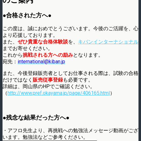
のご案内
●合格された方へ●
この度は、誠におめでとうございます。今後のご活躍を、心
より応援しております。
また、
ぜひ貴重な合格体験談
を、
キバンインターナショナル
までお寄せください。
これから
挑戦される方への励み
となります。
宛先：
international@kiban.jp
また、今後登録販売者としてお仕事される際は、試験の合格
だけではなく
販売従事登録
も必要です。
詳細は、岡山県のHPでご確認ください。
（
http://www.pref.okayama.jp/page/406165.html
）
●残念な結果だった方へ●
・アフロ先生より、再挑戦への勉強法メッセージ動画がござ
います。勉強法などご参考ください。