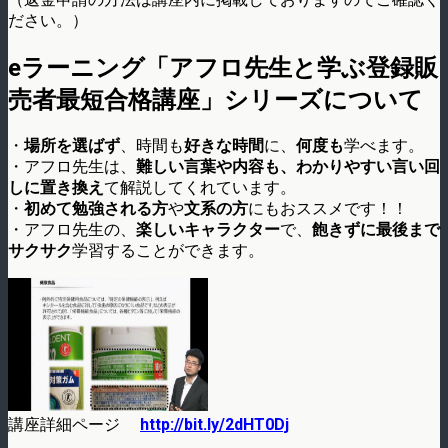
ださい。）
eラーニング「アフロ先生と学ぶ登録販
売者最短合格講座」シリーズについて
・
場所を選ばず
、時間も
好きな時間
に、
何度も
学べます。
・アフロ先生は、
難しい言葉や内容も、わかりやすい言い回
しに置き換え
て解説してくれています。
・
初めて勉強される方
や
文系の方
にもおススメです！！
・アフロ先生の、
楽しいキャラクター
で、
飽きずに最後まで
サクサク
学習することができます。
講座詳細ページ
http://bit.ly/2dHT0Dj