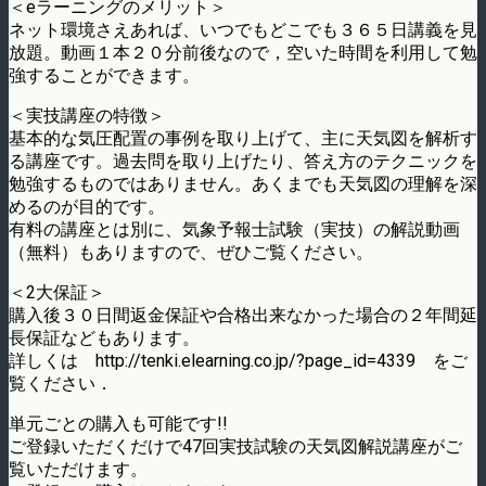
＜eラーニングのメリット＞
ネット環境さえあれば、いつでもどこでも３６５日講義を見
放題。動画１本２０分前後なので，空いた時間を利用して勉
強することができます。
＜実技講座の特徴＞
基本的な気圧配置の事例を取り上げて、主に天気図を解析す
る講座です。過去問を取り上げたり、答え方のテクニックを
勉強するものではありません。あくまでも天気図の理解を深
めるのが目的です。
有料の講座とは別に、気象予報士試験（実技）の解説動画
（無料）もありますので、ぜひご覧ください。
＜2大保証＞
購入後３０日間返金保証や合格出来なかった場合の２年間延
長保証などもあります。
詳しくは http://tenki.elearning.co.jp/?page_id=4339 をご
覧ください．
単元ごとの購入も可能です!!
ご登録いただくだけで47回実技試験の天気図解説講座がご
覧いただけます。