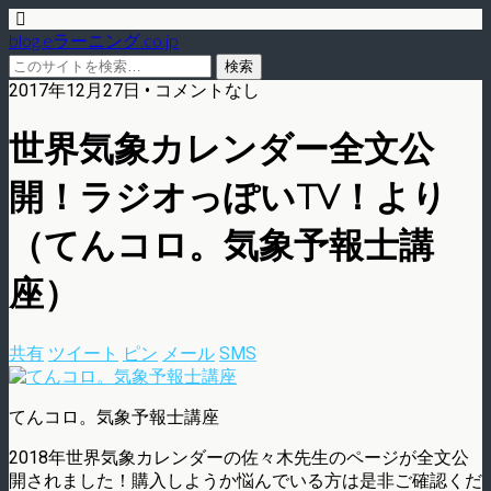
blog.eラーニング.co.jp
2017年12月27日 • コメントなし
世界気象カレンダー全文公
開！ラジオっぽいTV！より
（てんコロ。気象予報士講
座）
共有
ツイート
ピン
メール
SMS
てんコロ。気象予報士講座
2018年世界気象カレンダーの佐々木先生のページが全文公
開されました！購入しようか悩んでいる方は是非ご確認くだ