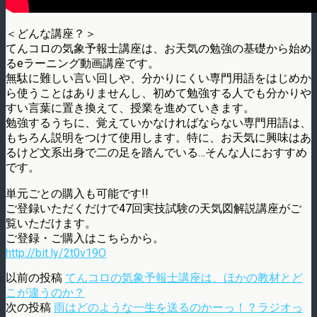
＜どんな講座？＞
てんコロの気象予報士講座は、お天気の勉強の基礎から始め
るeラーニング動画講座です。
無駄に難しい言い回しや、分かりにくい専門用語をはじめか
ら使うことはありませんし、初めて勉強する人でも分かりや
すい言葉に置き換えて、授業を進めていきます。
勉強するうちに、覚えていかなければならない専門用語は、
もちろん説明をつけて使用します。特に、お天気に興味はあ
るけど文系出身で二の足を踏んでいる…そんな人におすすめ
です。
単元ごとの購入も可能です!!
ご登録いただくだけで47回実技試験の天気図解説講座がご
覧いただけます。
ご登録・ご購入はこちらから。
http://bit.ly/2t0v19O
以前の投稿
てんコロの気象予報士講座は、ほかの教材とど
こが違うのか？
次の投稿
雨はどのような一生を送るのかーっ！？ラジオっ