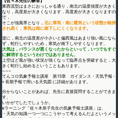
【佐々木先生の解答】
東西流型はまさにおっしゃる通り，南北の温度傾度が大きく
なり，高度差が大きくなります．高度差が大きくなりますの
で，
そこが強風帯となり，
北に寒気・南に暖気という状態が維持
され易く，寒気は南に南下しにくくなります
。
逆に，南北の温度差が小さいと偏西風はあまり強い風になら
ず，蛇行しやすいため，寒気が南下しやすくなります。
大気は，バランスが悪くなったからといって，いつでもすぐ
に解消するというわけではありません
。
上空ほど風が強い状況が強くなって臨界点を突破すると，大
きく蛇行し始めるということもあります。
——–
てんコロ気象予報士講座 第15章 ガイダンス・天気予報 -
> 長期予報で用いる天気図 に詳細があります。
分からないことがあれば、先生に直接質問することができま
す。
いかがでしたでしょうか。
eラーニング「佐々木恭子先生の気象予報士講座」は、
・天気の知識一つ一つにこうやって考えるんだよというメッ