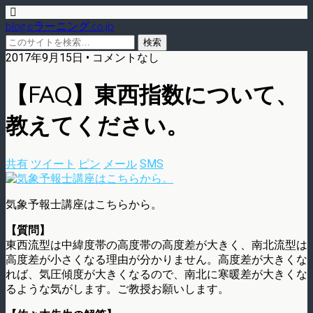
blog.eラーニング.co.jp
2017年9月15日 • コメントなし
【FAQ】東西指数について、
教えてください。
共有
ツイート
ピン
メール
SMS
気象予報士講座はこちらから。
【質問】
東西流型は中緯度帯の高度帯の高度差が大きく、南北流型は
高度差が小さくなる理由が分かりません。高度差が大きくな
れば、気圧傾度が大きくなるので、南北に寒暖差が大きくな
るような気がします。ご教授お願いします。