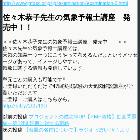
http://www.jmbsc.or.jp/jp/examination/examination-3.html
佐々木恭子先生の気象予報士講座 発
売中！！
＜＜佐々木恭子先生の気象予報士講座 発売中！！＞＞
佐々木先生の気象予報士講座では、
天気の知識一つ一つにこうやって考えるんだよというメッセ
ージがあって、イメージしやすい。
気象に関する情報も発信しています。
単元ごとの購入も可能です!!
ご登録いただくだけで47回実技試験の天気図解説講座がご
覧いただけます。
ご登録・ご購入はこちらから。
http://bit.ly/2t0v19O
以前の投稿
プロジェクトの成功率UP【PMP資格】動画問題
集～第12問 好機に対する戦略
次の投稿
【台風の名前について】ラジオっぽいTV！より