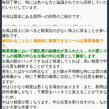
毎回丁寧に、時には色々な方と論議されてから回答していた
だいたりしています。
今回は題名にある質問への回答のご紹介です。
・‥…━…‥・‥…━…‥・‥…━…‥・‥…━…‥・‥…
台風は陸上に比べると観測点の少ない海上に居ることが多い
擾乱です。
途切れることなく連続的に観測できるツールは衛星画像で
す
。
衛星画像において積乱雲の組織化が見られたら，その雲シス
テムの循環の中心を台風の中心位置として解析します
。
台風の眼がパッチリするほど発達してくれば，高い精度で中
心位置を解析することができます。
発生したばかりの時点など，まだ眼が不明瞭な時には雲の連
続画像から，特に下層雲の循環に注目して中心位置を解析し
ますが，
やはりかなり精度は悪くなる場合があります．また，夜間は
赤外画像しかなく，下層雲をハッキリと捉えることができな
いため，
やはり精度が悪くなります。中心位置を割り出すのも，なか
なか大変な作業です。