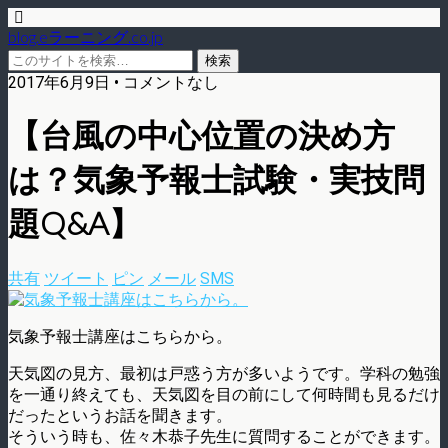
blog.eラーニング.co.jp
2017年6月9日 • コメントなし
【台風の中心位置の決め方
は？気象予報士試験・実技問
題Q&A】
共有
ツイート
ピン
メール
SMS
気象予報士講座はこちらから。
天気図の見方、最初は戸惑う方が多いようです。学科の勉強
を一通り終えても、天気図を目の前にして何時間も見るだけ
だったというお話を聞きます。
そういう時も、佐々木恭子先生に質問することができます。