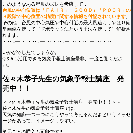
このようなある程度のズレを考慮して，
台風の中心位置は「ＦＡＩＲ」「ＧＯＯＤ」「ＰＯＯＲ」の
３段階で中心位置の精度に関する情報も付記されています
。
その他，台風の中心気圧や中心付近の最大風速も，やはり衛
星画像を使って（ドボラック法という手法を使って）解析さ
れます。
・‥…━…‥・‥…━…‥・‥…━…‥・‥…━…‥・‥…
いかがでしたでしょうか。
Q＆Aも活用できる気象予報士講座是非、一度ご覧くださ
い。
佐々木恭子先生の気象予報士講座 発
売中！！
＜＜佐々木恭子先生の気象予報士講座 発売中！！＞＞
佐々木先生の気象予報士講座では、
天気の知識一つ一つにこうやって考えるんだよというメッセ
ージがあって、イメージしやすい。
単元ごとの購入も可能です!!