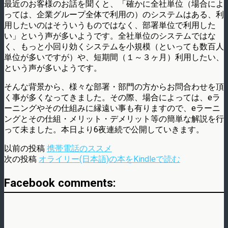
最近のお客様のお話を聞くと、「確かに全社単位（場合によ
っては、企業グループ全体で利用の）のシステムはある、利
用したいのはそういうものではなく、部署単位で利用した
い」という声が多いようです。全社単位のシステムではな
く、もっと小回り効くシステムを小規模（といっても数百人
単位が多いですが）や、短期間（１～３ヶ月）利用したい、
という声が多いようです。
そんな背景から、様々な部署・部門の方からお問合わせを頂
く事が多くなってきました。その際、場合によっては、eラ
ーニングやその仕組みに縁遠い事も有りますので、eラーニ
ングとその仕組・メリット・デメリット等の簡単な解説を行
って未ました。本日より6夜連続で公開していきます。
以前の投稿
携帯電話のススメ
次の投稿
オライリー(日本語)の本をKindleで読む
Facebook comments: