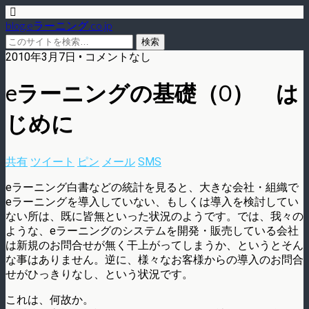
blog.eラーニング.co.jp
2010年3月7日 • コメントなし
eラーニングの基礎（0） は
じめに
共有
ツイート
ピン
メール
SMS
eラーニング白書などの統計を見ると、大きな会社・組織で
eラーニングを導入していない、もしくは導入を検討してい
ない所は、既に皆無といった状況のようです。では、我々の
ような、eラーニングのシステムを開発・販売している会社
は新規のお問合せが無く干上がってしまうか、というとそん
な事はありません。逆に、様々なお客様からの導入のお問合
せがひっきりなし、という状況です。
これは、何故か。