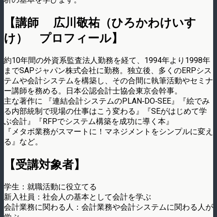
【講師 広川敬祐（ひろかわけいす
け） プロフィール】
約10年間の外資系監査法人勤務を経て、1994年より1998年
までSAPジャパン株式会社に勤務。独立後、多くのERPシス
テムや会計システムを構築し、その合間に執筆活動やセミナ
ー講師を務める。日本公認会計士協会東京会幹事。
主な著作に 『連結会計システムのPLAN‐DO‐SEE』『絵でみ
る内部統制で現場の仕事はこう変わる』『SEがはじめて学
ぶ会計』『RFPでシステム構築を成功に導く本』
『メタボ業務がスマートに！マネジメントをシンプルに変え
る』など。
【受講対象者】
学生：就職活動に役立てる
新入社員：社会人の基本として会計を学ぶ
会計業務に関わる人：会計業務や会計システムに関わる人が