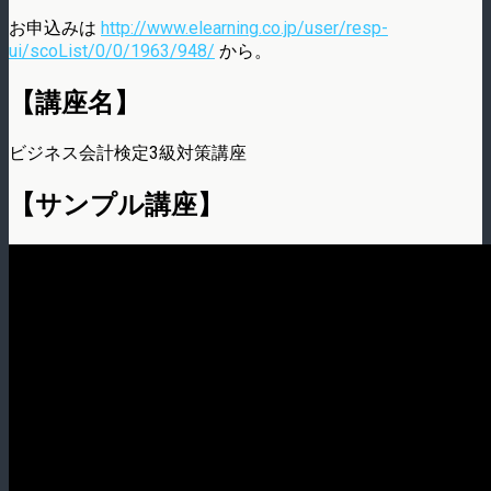
お申込みは
http://www.elearning.co.jp/user/resp-
ui/scoList/0/0/1963/948/
から。
【講座名】
ビジネス会計検定3級対策講座
【サンプル講座】