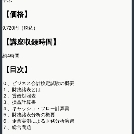
学ぶ
【価格】
9,720円（税込）
【講座収録時間】
約4時間
【目次】
０、ビジネス会計検定試験の概要
１、財務諸表とは
２、貸借対照表
３、損益計算書
４、キャッシュ・フロー計算書
５、財務諸表分析の概要
６、企業実例による財務分析演習
７、総合問題