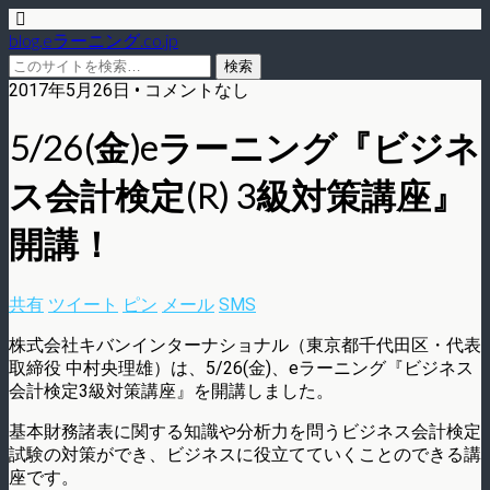
blog.eラーニング.co.jp
2017年5月26日 • コメントなし
5/26(金)eラーニング『ビジネ
ス会計検定(R) 3級対策講座』
開講！
共有
ツイート
ピン
メール
SMS
株式会社キバンインターナショナル（東京都千代田区・代表
取締役 中村央理雄）は、5/26(金)、eラーニング『ビジネス
会計検定3級対策講座』を開講しました。
基本財務諸表に関する知識や分析力を問うビジネス会計検定
試験の対策ができ、ビジネスに役立てていくことのできる講
座です。