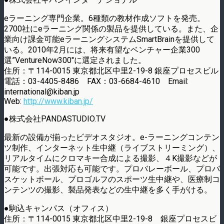
eラーニング専門企業。6種類の教材作成ソフトを発売。
2700社にeラーニング関係の製品を提供している。また、企
業向け課金可能eラーニングシステムSmartBrainを提供して
いる。2010年2月には、将来有望なベンチャー企業300
選”VentureNow300″に選定されました。
住所：〒114-0015 東京都北区中里2-19-8 銀座プロセスビル
電話：03-4405-8486 FAX：03-6684-4610 Email:
international@kiban.jp
Web:
http://www.kiban.jp/
●株式会社PANDASTUDIO.TV
最新の設備が揃ったビデオスタジオ。e-ラーニングコンテン
ツ制作、インターネット生中継（ライブストリーミング）、
リアルタイムにクロマキー合成による撮影、４K撮影などが
可能です。出張対応も可能です。プロバレーボール、プロバ
スケットボール、プロゴルフのスポーツ生中継や、医療制コ
ンテンツの撮影、製品発表などの生中継を多く手がける。
●駒込キャンパス（オフィス）
住所：〒114-0015 東京都北区中里2-19-8 銀座プロセスビ