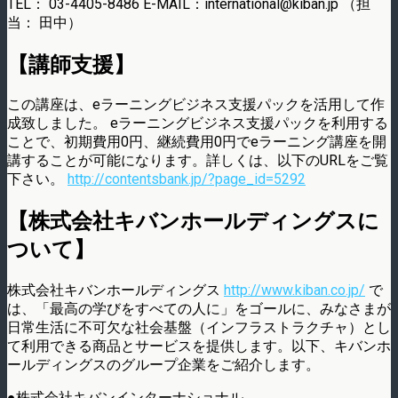
TEL： 03-4405-8486 E-MAIL：international@kiban.jp （担
当： 田中）
【講師支援】
この講座は、eラーニングビジネス支援パックを活用して作
成致しました。 eラーニングビジネス支援パックを利用する
ことで、初期費用0円、継続費用0円でeラーニング講座を開
講することが可能になります。詳しくは、以下のURLをご覧
下さい。
http://contentsbank.jp/?page_id=5292
【株式会社キバンホールディングスに
ついて】
株式会社キバンホールディングス
http://www.kiban.co.jp/
で
は、「最高の学びをすべての人に」をゴールに、みなさまが
日常生活に不可欠な社会基盤（インフラストラクチャ）とし
て利用できる商品とサービスを提供します。以下、キバンホ
ールディングスのグループ企業をご紹介します。
●株式会社キバンインターナショナル