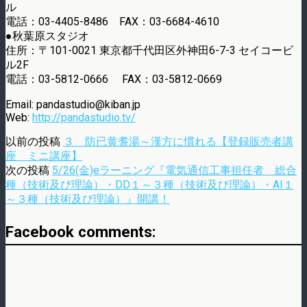
ル
電話：03-4405-8486 FAX：03-6684-4610
●秋葉原スタジオ
住所：〒101-0021 東京都千代田区外神田6-7-3 セイコービ
ル2F
電話：03-5812-0666 FAX：03-5812-0669
Email: pandastudio@kiban.jp
Web:
http://pandastudio.tv/
以前の投稿
３ 防已黄耆湯～漢方に慣れる【登録販売者講
座 ミニ講座】
次の投稿
5/26(金)eラーニング『電気通信工事担任者 総合
種（技術及び理論）・DD１～３種（技術及び理論）・AI１
～３種（技術及び理論）』開講！
Facebook comments: