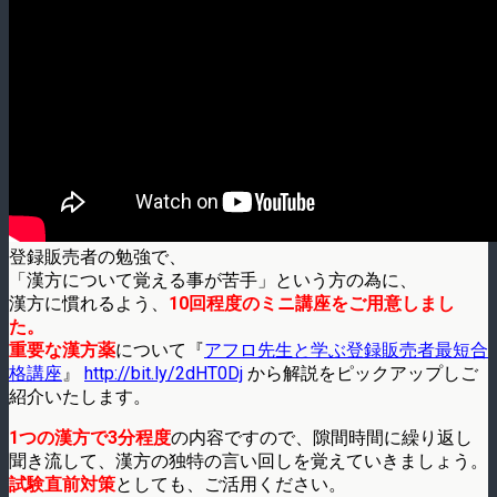
登録販売者の勉強で、
「漢方について覚える事が苦手」という方の為に、
漢方に慣れるよう、
10回程度のミニ講座をご用意しまし
た。
重要な漢方薬
について『
アフロ先生と学ぶ登録販売者最短合
格講座
』
http://bit.ly/2dHT0Dj
から解説をピックアップしご
紹介いたします。
1つの漢方で3分程度
の内容ですので、隙間時間に繰り返し
聞き流して、漢方の独特の言い回しを覚えていきましょう。
試験直前対策
としても、ご活用ください。