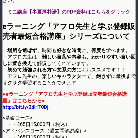
さい。
・
ミニ講座【半夏厚朴湯】のPDF資料はこちらをクリック
eラーニング「アフロ先生と学ぶ登録販
売者最短合格講座」シリーズについて
・
場所を選ばず
、時間も
好きな時間
に、
何度も
学べます。
・アフロ先生は、
難しい言葉や内容も、わかりやすい言い回
しに置き換え
て解説してくれています。
・
初めて勉強される方
や
文系の方
にもおススメです！！
・アフロ先生の、
楽しいキャラクター
で、
飽きずに最後まで
サクサク
学習することができます。
●eラーニング「アフロ先生と学ぶ登録販売者最短合格講
座」はこちらから●
http://bit.ly/2dHT0Dj
<基礎コース>
・・・365日15,000円（税込）
<アドバンスコース（過去問解説編）>
・・・365日15,000円（税込）