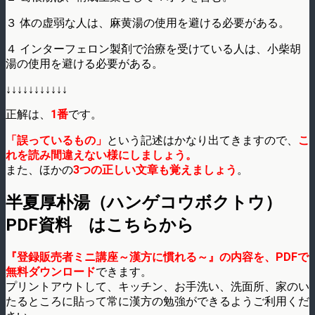
３ 体の虚弱な人は、麻黄湯の使用を避ける必要がある。
４ インターフェロン製剤で治療を受けている人は、小柴胡
湯の使用を避ける必要がある。
↓↓↓↓↓↓↓↓↓↓↓
正解は、
1番
です。
「誤っているもの」
という記述はかなり出てきますので、
こ
れを読み間違えない様にしましょう。
また、ほかの
3つの正しい文章も覚えましょう
。
半夏厚朴湯（ハンゲコウボクトウ）
PDF資料 はこちらから
『登録販売者ミニ講座～漢方に慣れる～』の内容を、PDFで
無料ダウンロード
できます。
プリントアウトして、キッチン、お手洗い、洗面所、家のい
たるところに貼って常に漢方の勉強ができるようご利用くだ