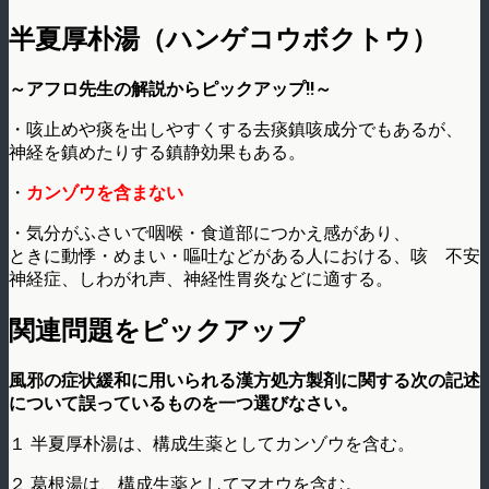
半夏厚朴湯（ハンゲコウボクトウ）
～アフロ先生の解説からピックアップ!!～
・咳止めや痰を出しやすくする去痰鎮咳成分でもあるが、
神経を鎮めたりする鎮静効果もある。
・
カンゾウを含まない
・気分がふさいで咽喉・食道部につかえ感があり、
ときに動悸・めまい・嘔吐などがある人における、咳 不安
神経症、しわがれ声、神経性胃炎などに適する。
関連問題をピックアップ
風邪の症状緩和に用いられる漢方処方製剤に関する次の記述
について誤っているものを一つ選びなさい。
１ 半夏厚朴湯は、構成生薬としてカンゾウを含む。
２ 葛根湯は、構成生薬としてマオウを含む。