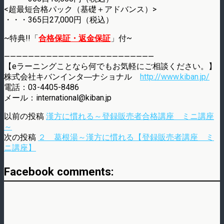
<超最短合格パック（基礎＋アドバンス）>
・・・365日27,000円（税込）
~特典!!「
合格保証・返金保証
」付~
—————————————————————————
【eラーニングことなら何でもお気軽にご相談ください。】
株式会社キバンインタ―ナショナル
http://www.kiban.jp/
電話：03-4405-8486
メール：international@kiban.jp
以前の投稿
漢方に慣れる～登録販売者合格講座 ミニ講座
～
次の投稿
２ 葛根湯～漢方に慣れる【登録販売者講座 ミ
ニ講座】
Facebook comments: