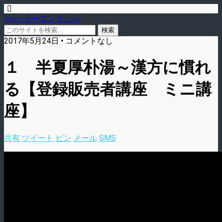
blog.eラーニング.co.jp
2017年5月24日 • コメントなし
１ 半夏厚朴湯～漢方に慣れ
る【登録販売者講座 ミニ講
座】
共有
ツイート
ピン
メール
SMS