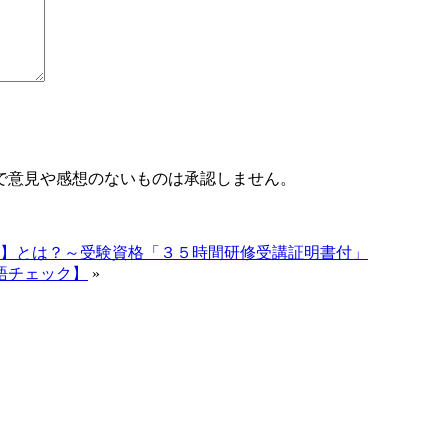
で意見や感想のないものは承認しません。
講座】とは？～受験資格「３５時間研修受講証明書付」
語チェック】
»