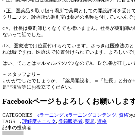
b 正。医薬品を取り扱う場所で薬局としての開設許可を受
クリニック、診療所の調剤室は薬局の名称を付していいんで
c ×。社長は薬剤師じゃなくても構いません。社長が薬剤師
ないって話でした。
d ×。医療法では位置付けられています。さっきは医療法の
れは嘘ですね。医療法で位置付けられています。よろしいで
はい、てことはマルマルバツバツなのでA、Bで1番が正し
～スタッフより～
いかがでしたでしょうか。「薬局開設者」＝「社長」と分か
是非復習等にお役立てください。
Facebookページもよろしくお願いしま
CATEGORIES
eラーニング
,
eラーニングコンテンツ
,
資格
by.
TAGS ,
理解度チェック
,
登録販売者
,
薬局
,
資格
記事の投稿者