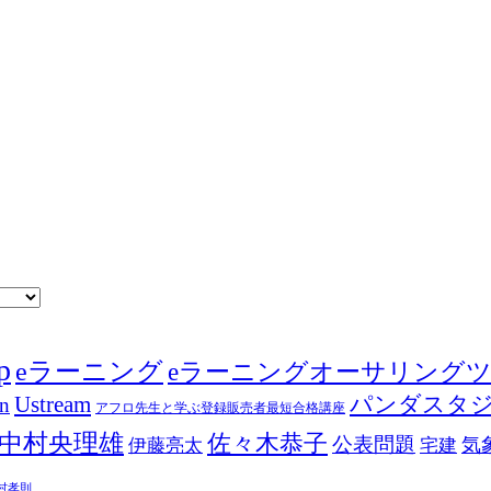
p
eラーニング
eラーニングオーサリング
Ustream
パンダスタ
in
アフロ先生と学ぶ登録販売者最短合格講座
中村央理雄
佐々木恭子
公表問題
伊藤亮太
気
宅建
村孝則