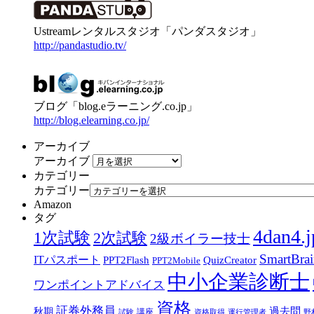
Ustreamレンタルスタジオ「パンダスタジオ」
http://pandastudio.tv/
ブログ「blog.eラーニング.co.jp」
http://blog.elearning.co.jp/
アーカイブ
アーカイブ
カテゴリー
カテゴリー
Amazon
タグ
4dan4.j
1次試験
2次試験
2級ボイラー技士
SmartBra
ITパスポート
PPT2Flash
QuizCreator
PPT2Mobile
中小企業診断士
ワンポイントアドバイス
資格
証券外務員
過去問
秋期
講座
試験
資格取得
運行管理者
野