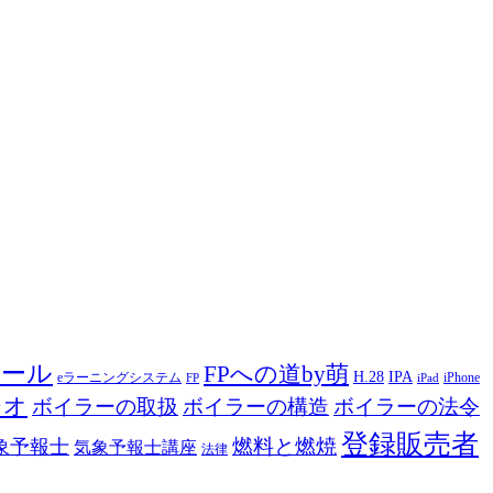
ツール
FPへの道by萌
H.28
IPA
eラーニングシステム
iPhone
FP
iPad
ジオ
ボイラーの取扱
ボイラーの構造
ボイラーの法令
登録販売者
燃料と燃焼
象予報士
気象予報士講座
法律