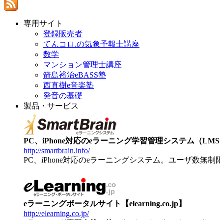
専用サイト
登録販売者
てんコロ.の気象予報士講座
数学
マンション管理士講座
箭島裕治eBASS塾
西直樹e音楽塾
発音の基礎
製品・サービス
PC、iPhone対応のeラーニング学習管理システム（LMS）【
http://smartbrain.info/
PC、iPhone対応のeラーニングシステム。ユーザ数無
eラーニングポータルサイト【elearning.co.jp】
http://elearning.co.jp/