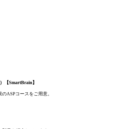
SmartBrain】
制限のASPコースをご用意。