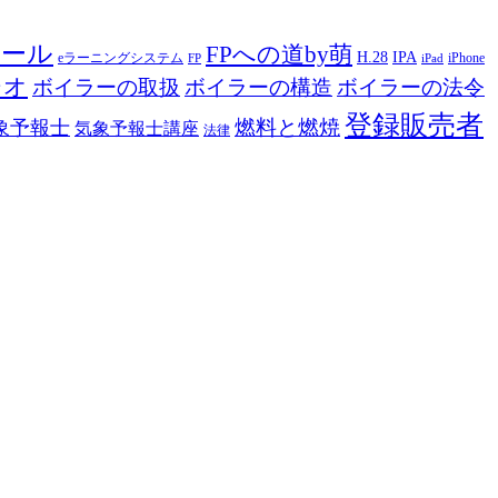
ツール
FPへの道by萌
H.28
IPA
eラーニングシステム
iPhone
FP
iPad
ジオ
ボイラーの取扱
ボイラーの構造
ボイラーの法令
登録販売者
燃料と燃焼
象予報士
気象予報士講座
法律