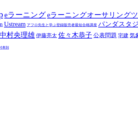
p
eラーニング
eラーニングオーサリング
Ustream
パンダスタ
in
アフロ先生と学ぶ登録販売者最短合格講座
中村央理雄
佐々木恭子
公表問題
伊藤亮太
気
宅建
村孝則