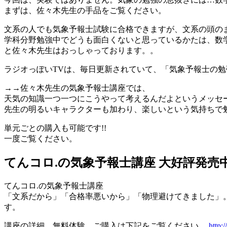
まずは、佐々木先生の手品をご覧ください。
文系の人でも気象予報士試験に合格できますが、文系の頭の
学科分野勉強中でどうも面白くないと思っているかたは、数
と佐々木先生はおっしゃっております。。
ラジオっぽいTVは、毎日更新されていて、「気象予報士の
→→佐々木先生の気象予報士講座では、
天気の知識一つ一つにこうやって考えるんだよというメッセ
先生の明るいキャラクターも加わり、楽しいという気持ちで
単元ごとの購入も可能です!!
一度ご覧ください。
てんコロ.の気象予報士講座 大好評発売
てんコロ.の気象予報士講座
「文系だから」「合格率悪いから」「物理避けてきました」
す。
講座の詳細、無料体験、ご購入は下記をご覧ください。
http: