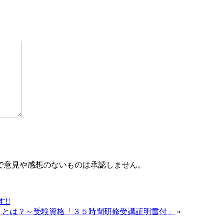
で意見や感想のないものは承認しません。
!!
座】とは？～受験資格「３５時間研修受講証明書付」
»