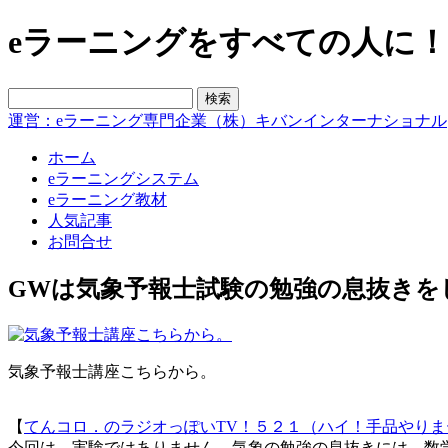
eラーニングをすべての人に！blo
運営：eラーニング専門企業（株）キバンインターナショナル
ホーム
eラーニングシステム
eラーニング教材
人気記事
お問合せ
GWは気象予報士試験の勉強の息抜きを
気象予報士講座こちらから。
【
てんコロ．のラジオっぽいTV！５２１（ハイ！手品やりま
今回は、実験ではありません。気象の勉強の息抜きには…数