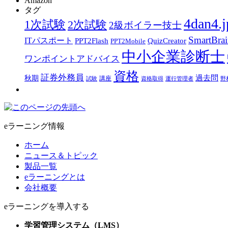
Amazon
タグ
4dan4.j
1次試験
2次試験
2級ボイラー技士
SmartBra
ITパスポート
PPT2Flash
QuizCreator
PPT2Mobile
中小企業診断士
ワンポイントアドバイス
資格
証券外務員
過去問
秋期
講座
試験
資格取得
運行管理者
野
eラーニング情報
ホーム
ニュース＆トピック
製品一覧
eラーニングとは
会社概要
eラーニングを導入する
学習管理システム（LMS）