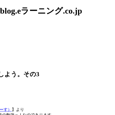
g.eラーニング.co.jp
しよう。その3
ーす）
】より
学の勉強っ！なのであります。