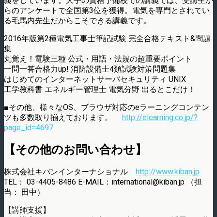
義をしています。大手の資格予備校での講義では、受講生か
らのアンケートで全国第3位を獲得。電気を専門とされてい
る毛馬内先生だからこそできる講義です。
2016年版第2種電気工事士筆記試験 完全合格テキスト&問題
集
丸覚え！電験三種 公式・用語・法規の超重要ポイント
一問一答合格力up! 消防設備士4類試験対策問題集
はじめてのインターネットサーバセキュリティ UNIX
工学教科書 エネルギー管理士 電気分野 出るとこだけ！
■その他、様々なOS、ブラウザ対応のeラーニングコンテン
ツも多数取り揃えております。
http://elearning.co.jp/?
page_id=4697
【その他のお問い合わせ】
株式会社キバンインターナショナル
http://www.kiban.jp
TEL： 03-4405-8486 E-MAIL：international@kiban.jp （担
当： 田中）
【講師支援】