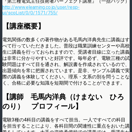
『第三種電気主任技術者パーフェクト講座』（一括パック）
http://www.elearning.co.jp/user/resp-
ui/scoList/0/0/1571/755/
【講座概要】
電気関係の数多くの著作物がある毛馬内洋典先生に講義はす
べて行っていただきました。普段は職業訓練センターや高校
生に講義を行っておられますので、受講者目線に立った講義
は非常に分かりやすいと好評です。毎年必ず、電験三種の試
験問題はすべて目を通され、解説書を作成されているので、
出題傾向を常に把握されています。是非、サンプル講義で実
際の講義を体験してください。理系・文系の別を問うことな
く、合格に必要な知識を短期間で付けることができます。
【講師 毛馬内洋典（けまない ひろ
のり） プロフィール】
電験3種の4科目の講義をすべて担当。一人ですべての科目
を担当することにより、各科目間の関連性に重点をおいた講