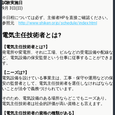
試験実施日
9月 3日(日)
※日程については必ず、主催者HPを直接ご確認ください。
参照元
http://www.shiken.or.jp/schedule/index.html
電気主任技術者とは?
【電気主任技術者とは?】
発電所や変電所、それに工場、ビルなどの受電設備や配線な
ど、電気設備の保安監督という仕事に従事することができま
す。
【ニーズは?】
電気設備を設けている事業主は、工事・保守や運用などの保
安の監督者として、電気主任技術者を選任しなければならな
いことが法令で義務づけられています。
そのため、電気設備のある場所ならどこでもニーズあり。
電気主任技術者は社会的評価が高い資格とも言えます。
【電気主任技術者の資格の種類がある】