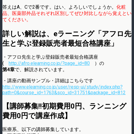
答えはA、Cで2番です。はい、よろしいでしょうか。
化粧
品、医薬部外品それぞれ区別してぜひ対比しながら覚えとい
てください。
詳しい解説は、eラーニング「アフロ先
生と学ぶ登録販売者最短合格講座」
・アフロ先生と学ぶ登録販売者最短合格講座
(
http://afro.elearning.co.jp/?page_id=80
）の
第4章
で、解説されています。
・講座の動画サンプル・詳細はこちらです
http://www.elearning.co.jp/user/resp-ui/study/index.php?
path=0&course_id=1763&sco_id=31751&package_id=812
【講師募集!!初期費用0円、ランニング
費用0円で講座作成】
医療系、以下の講師募集しています。