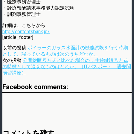
・医療事務管理士
・診療報酬請求事務能力認定試験
・調剤事務管理士
詳細は、こちらから
http://contentsbank.jp/
[article_footer]
以前の投稿
ボイラーのガラス水面計の機能試験を行う時期
として、誤っているものは次のうちどれか。
次の投稿
公開鍵暗号方式と比べた場合の，共通鍵暗号方式
の特徴として適切なものはどれか。（ITパスポート 過去問
演習講座）
Facebook comments:
コメントを残す