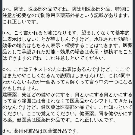
a ○。防除、医薬部外品ですね。防除用医薬部外品、特別に
注意が必要なので防除用医薬部外品という記載があります。
これ正しいです。
b ×。こう書かれると嘘になります。望ましくなくて基本的
に表示はしないことが望ましんですけど、承認された効能・
効果の場合はもちろん表示・標榜することはできます。医薬
品として承認された効能・効果の場合は表示・標榜すること
はできますのでね、これ注意しといてください。
c ○。これはテキストの方にね表はあるんですけど、ここで
はまたややこしくなるんで説明はしませんけど、これ4問中
わからないものが一個あっても解くって言う中の一つになる
かもしれません。
建医薬、先ほどの健やかにする、何とかにする何とかにする
って言う範囲には含まれなくて医薬品からシフトしてきたも
のなんですけど。健医薬は医薬部外品です。これ知っといて
ください。ここで覚えてください。健医薬。胃を健やかにす
る薬。健医薬は医薬部外品です。これ正しいんです。
d ×。薬用化粧品は医薬部外品です。