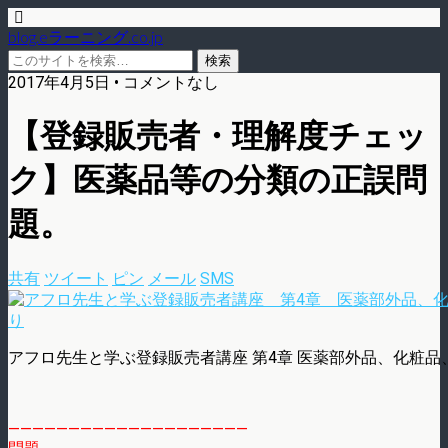
blog.eラーニング.co.jp
2017年4月5日 • コメントなし
【登録販売者・理解度チェッ
ク】医薬品等の分類の正誤問
題。
共有
ツイート
ピン
メール
SMS
アフロ先生と学ぶ登録販売者講座 第4章 医薬部外品、化粧
————————————————————