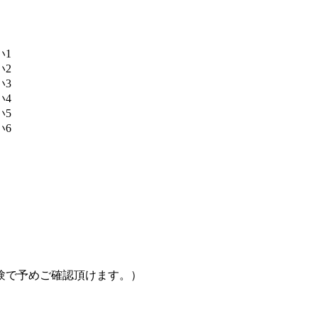
い1
い2
い3
い4
い5
い6
験で予めご確認頂けます。）