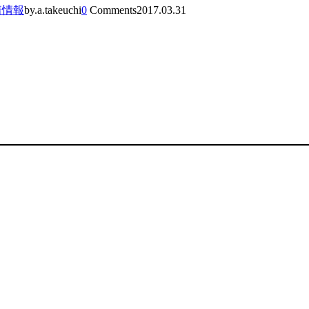
着情報
by.a.takeuchi
0
Comments
2017.03.31