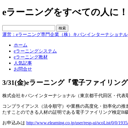
eラーニングをすべての人に！blo
運営：eラーニング専門企業（株）キバンインターナショナル
ホーム
eラーニングシステム
eラーニング教材
人気記事
お問合せ
3/31(金)eラーニング『電子ファイリ
株式会社キバンインターナショナル（東京都千代田区・代表取締
コンプライアンス（法令順守）や業務の高度化・効率化の推
たすことのできる人材の証明である電子ファイリング検定B
お申込みは
http://www.elearning.co.jp/user/resp-ui/scoList/0/0/1935