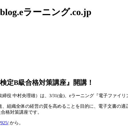
g.eラーニング.co.jp
ング検定B級合格対策講座』開講！
役 中村央理雄）は、3/31(金)、eラーニング『電子ファイ
進、組織全体の経営の質を高めることを目的に、電子文書の適
級合格対策講座です。
/925/
から。