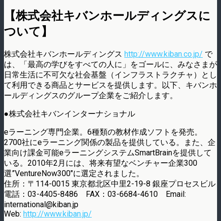
【株式会社キバンホールディングスに
ついて】
株式会社キバンホールディングス
http://www.kiban.co.jp/
で
は、「最高の学びをすべての人に」をゴールに、みなさまが
日常生活に不可欠な社会基盤（インフラストラクチャ）とし
て利用できる商品とサービスを提供します。以下、キバンホ
ールディングスのグループ企業をご紹介します。
●株式会社キバンインターナショナル
eラーニング専門企業。6種類の教材作成ソフトを発売。
2700社にeラーニング関係の製品を提供している。また、企
業向け課金可能eラーニングシステムSmartBrainを提供して
いる。2010年2月には、将来有望なベンチャー企業300
選”VentureNow300″に選定されました。
住所：〒114-0015 東京都北区中里2-19-8 銀座プロセスビル
電話：03-4405-8486 FAX：03-6684-4610 Email:
international@kiban.jp
Web:
http://www.kiban.jp/