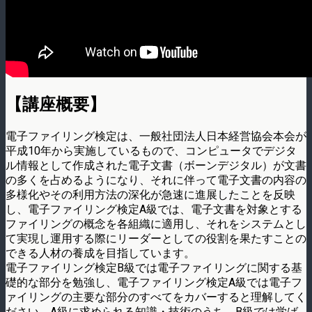
【講座概要】
電子ファイリング検定は、一般社団法人日本経営協会本会が
平成10年から実施しているもので、コンピュータでデジタ
ル情報として作成された電子文書（ボーンデジタル）が文書
の多くを占めるようになり、それに伴って電子文書の内容の
多様化やその利用方法の深化が急速に進展したことを反映
し、電子ファイリング検定A級では、電子文書を対象とする
ファイリングの概念を各組織に適用し、それをシステムとし
て実現し運用する際にリーダーとしての役割を果たすことの
できる人材の養成を目指しています。
電子ファイリング検定B級では電子ファイリングに関する基
礎的な部分を勉強し、電子ファイリング検定A級では電子フ
ァイリングの主要な部分のすべてをカバーすると理解してく
ださい。A級に求められる知識・技術のうち、B級では学ば