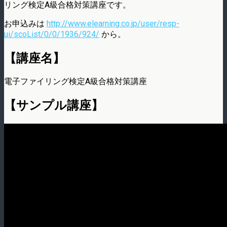
リング検定A級合格対策講座です。
お申込みは
http://www.elearning.co.jp/user/resp-
ui/scoList/0/0/1936/924/
から。
【講座名】
電子ファイリング検定A級合格対策講座
【サンプル講座】