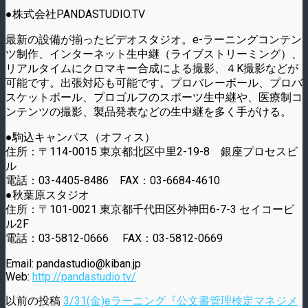
●株式会社PANDASTUDIO.TV
最新の設備が揃ったビデオスタジオ。e-ラーニングコンテン
ツ制作、インターネット生中継（ライブストリーミング）、
リアルタイムにクロマキー合成による撮影、４K撮影などが
可能です。出張対応も可能です。プロバレーボール、プロバ
スケットボール、プロゴルフのスポーツ生中継や、医療制コ
ンテンツの撮影、製品発表などの生中継を多く手がける。
●駒込キャンパス（オフィス）
住所：〒114-0015 東京都北区中里2-19-8 銀座プロセスビ
ル
電話：03-4405-8486 FAX：03-6684-4610
●秋葉原スタジオ
住所：〒101-0021 東京都千代田区外神田6-7-3 セイコービ
ル2F
電話：03-5812-0666 FAX：03-5812-0669
Email: pandastudio@kiban.jp
Web:
http://pandastudio.tv/
以前の投稿
3/31(金)eラーニング『公文書管理検定マネジメ