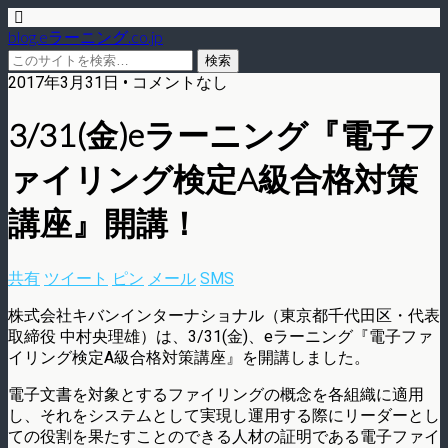
blog.eラーニング.co.jp
2017年3月31日 • コメントなし
3/31(金)eラーニング『電子フ
ァイリング検定A級合格対策
講座』開講！
共有
ツイート
ピン
メール
SMS
株式会社キバンインターナショナル（東京都千代田区・代表
取締役 中村央理雄）は、3/31(金)、eラーニング『電子ファ
イリング検定A級合格対策講座』を開講しました。
電子文書を対象とするファイリングの概念を各組織に適用
し、それをシステムとして実現し運用する際にリーダーとし
ての役割を果たすことのできる人材の証明である電子ファイ