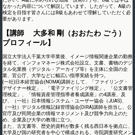
なかった内容について解説しています。したがって、A級の
検定を目指す皆さんにはB級もあわせて理解していただく必
要があります。
【講師 大多和 剛（おおたわ ごう）
プロフィール】
国立大学法人千葉大学卒業後、イメージ情報関連企業の勤務
を経て、インフォマネージ株式会社設立。文書、書物のデジ
タル化業務（デジタル・アーカイブ等）を主体に全国の企
業、官公庁、大学などに幅広い指導実績を持つ。
(一社)日本経営協会(NOMA)講師として、「ファイリング・
デザイナー検定」、「電子ファイリング検定」、「公文書管
理検定」、「情報資産管理指導者養成講座」の4講座、及
び、（一社）日本情報システム・ユーザー協会（JUAS)、
（一社）デジタル情報記録管理協会(DIRA)講師を担当し、公
官庁及び民間企業の情報マネジメント及び競争力向上のた
め、企業及び大学の教壇に立つ。
また、古文書等、歴史的資料が数多く残る西日本を拠点に、
大学及び国の研究者を中心で構成される、寺院調査研究メン