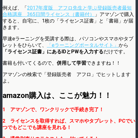
例えば、「
2017年度版 アフロ先生と学ぶ登録販売者最短
合格講座 365日間ライセンス（書籍付）
」アマゾンで購入
すると、自宅に、1枚の「ライセンス証書」と「書籍」が届
きます。
早速eラーニングを受講する際は、パソコンやスマホやタブ
レットをひらいて、
「eラーニングポータルサイト」
から
「ライセンス証書」にあるIDとPWを入力する
だけです。
書籍も付いてくるので、
併用して学習
できますね！！
アマゾンの検索で「登録販売者 アフロ」でヒットします
よ。
amazon購入は、ここが魅力！！
1 アマゾンで、ワンクリックで手続き完了！
2 ライセンスを取得すれば、スマホやタブレット、PCでい
つでもどこでも講座を見れる！