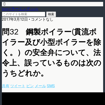
blog.eラーニング.co.jp
2017年3月12日 • コメントなし
問32 鋼製ボイラー(貫流ボ
イラー及び小型ボイラーを除
く。）の安全弁について、法
令上、誤っているものは次の
うちどれか。
共有
ツイート
ピン
メール
SMS