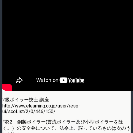
2級ボイラー技士 講座
http://www.elearning.co.jp/user/resp-
ui/scoList/2/0/446/150/
問32 鋼製ボイラー(貫流ボイラー及び小型ボイラーを除
く。）の安全弁について、法令上、誤っているものは次のう