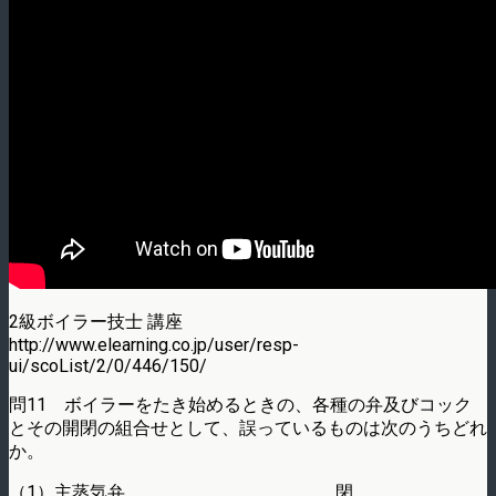
2級ボイラー技士 講座
http://www.elearning.co.jp/user/resp-
ui/scoList/2/0/446/150/
問11 ボイラーをたき始めるときの、各種の弁及びコック
とその開閉の組合せとして、誤っているものは次のうちどれ
か。
（1）主蒸気弁…………………………………………………閉