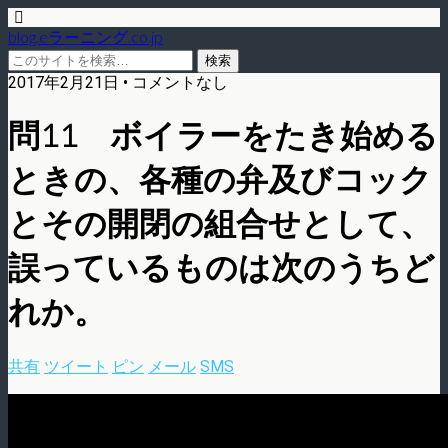
blog.eラーニング.co.jp
2017年2月21日 • コメントなし
問11 ボイラーをたき始める
ときの、各種の弁及びコック
とその開閉の組合せとして、
誤っているものは次のうちど
れか。
共有
ツイート
ピン
メール
SMS