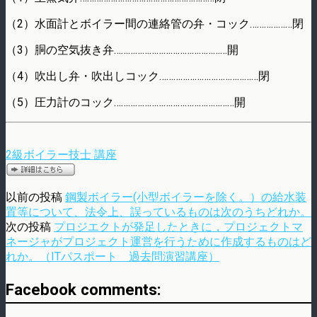
（2）水面計とボイラー間の連絡管の弁・コック………………閉
（3）胴の空気抜き弁…………………………………………開
（4）吹出し弁・吹出しコック……………………………………閉
（5）圧力計のコック……………………………………………開
2級ボイラー技士 講座
以前の投稿
鋼製ボイラー(小型ボイラーを除く。）の給水装
置等について、法令上、誤っているものは次のうちどれか。
次の投稿
プロジエクトが発足したときに，プロジェクトマ
ネージャがプロジェクト運営を行うために作成するものはど
れか。（ITパスポート 過去問演習講座）
Facebook comments: