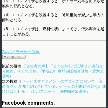
（3）エコノマイザを設置すると、ボイラー効率を向上させ
燃料の節約となる。
（4）エコノマイザを設置すると、通風抵抗が減少し動力の
節約となる。
（5）エコノマイザは、燃料性状によっては、低温腐食を起
こすことがある。
2級ボイラー技士 講座
以前の投稿
【合格者の声】『全くの無知で試験２か月前か
ら勉強、そして合格』(平成28年度登録販売者試験・北海道
受験)
次の投稿
ITサービスマネジメントのプロセスにおいて，資
産管理が適切に実行されているかどうかの判断に有効な計測
項目はどれか。（ITパスポート 過去問演習講座）
Facebook comments: