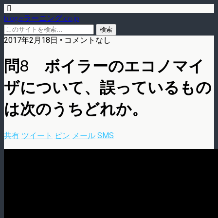
blog.eラーニング.co.jp
2017年2月18日 • コメントなし
問8 ボイラーのエコノマイ
ザについて、誤っているもの
は次のうちどれか。
共有
ツイート
ピン
メール
SMS