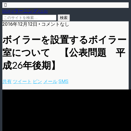
blog.eラーニング.co.jp
2016年12月12日 • コメントなし
ボイラーを設置するボイラー
室について 【公表問題 平
成26年後期】
共有
ツイート
ピン
メール
SMS