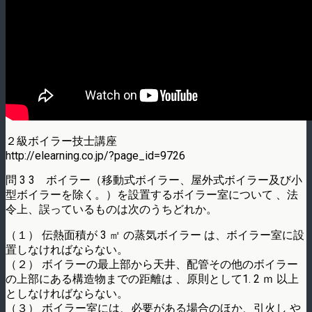
２級ボイラー技士講座
http://elearning.co.jp/?page_id=9726
問 3 3 ボイラー（移動式ボイラー、屋外式ボイラー及び小
型ボイラーを除く。）を設置するボイラー室について 、法
令上、誤っているものは次のうちどれか。
（１） 伝熱面積が 3 ㎡ の蒸気ボイラー は、ボイラー室に設
置しなければならない。
（２） ボイラーの最上部から天井、配管その他のボイラー
の上部にある構造物までの距離は 、原則として1. 2 ｍ 以上
としなければならない。
（３） ボイラー室には、必要がある場合のほか、引火し や