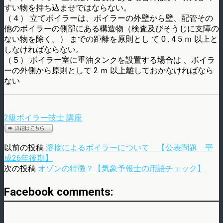
すい物を持ち込ませではならない。
（４） 立てボイラーは、ボイラーの外壁から壁、配管その
他のボイラーの側部にある構造物（検査及びそうじに支障の
ない物を除く。） までの距離を原則とし て 0 . 4 5 ｍ 以上と
しなければならない。
（５） ボイラー室に重油タンクを設置する場合は 、ボイラ
ーの外側から原則として 2 ｍ 以上離しておかなければなら
ない
2級ボイラー技士 講座
以前の投稿
溶接によるボイラーについて 【公表問題 平
成26年後期】
次の投稿
オゾンの特徴？【気象予報士の用語チェック】
Facebook comments: