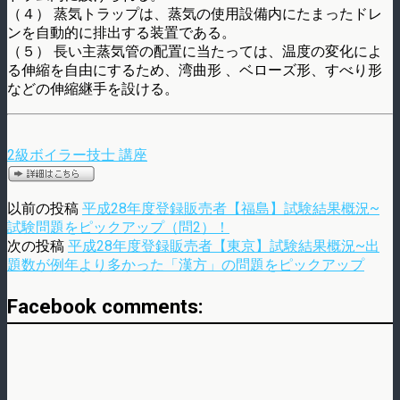
（４） 蒸気トラップは、蒸気の使用設備内にたまったドレ
ンを自動的に排出する装置である。
（５） 長い主蒸気管の配置に当たっては、温度の変化によ
る伸縮を自由にするため、湾曲形 、ベローズ形、すべり形
などの伸縮継手を設ける。
2級ボイラー技士 講座
以前の投稿
平成28年度登録販売者【福島】試験結果概況~
試験問題をピックアップ（問2）！
次の投稿
平成28年度登録販売者【東京】試験結果概況~出
題数が例年より多かった「漢方」の問題をピックアップ
Facebook comments: