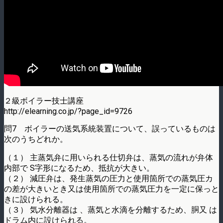
２級ボイラー技士講座
http://elearning.co.jp/?page_id=9726
問7 ボイラーの送気系統装置について、誤っているものは
次のうちどれか。
（１） 主蒸気弁に用いられる仕切弁は、蒸気の流れが弁体
内部で S字形になるため、抵抗が大きい。
（２） 減圧弁は、発生蒸気の圧力と使用箇所での蒸気圧カ
の差が大きいとき又は使用箇所での蒸気圧力を一定に保っと
きに設けられる。
（３） 気水分離器は 、蒸気と水滴を分離するため、胴又 は
ドラム内に設けられる。