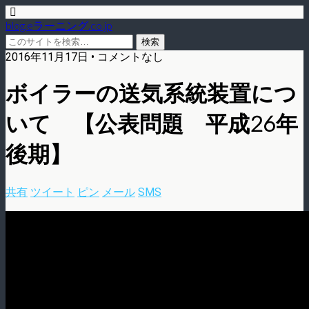
blog.eラーニング.co.jp
2016年11月17日 • コメントなし
ボイラーの送気系統装置につ
いて 【公表問題 平成26年
後期】
共有
ツイート
ピン
メール
SMS