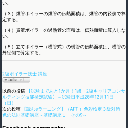
い。
（３）煙管ボイラーの煙管の伝熱面積は、煙管の内径側で算
定する。
（４）貫流ボイラーの過熱管の面積は、伝熱面積に算入しな
い。
（５）立てボイラー（横管式）の横管の伝熱面積は、横管の
外径側で算定する。
2級ボイラー技士 講座
以前の投稿
【試験まであと1か月！1級・2級キャリアコンサ
ルティング技能検定試験】～試験日平成28年12月11日
（日）
次の投稿
【読むeラーニング】（AFT ）色彩検定３級対策
色の法則基礎講座～基礎講座１ その9～