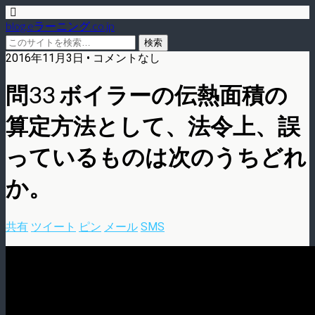
blog.eラーニング.co.jp
2016年11月3日 • コメントなし
問33 ボイラーの伝熱面積の
算定方法として、法令上、誤
っているものは次のうちどれ
か。
共有
ツイート
ピン
メール
SMS