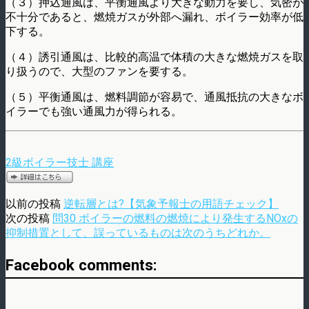
（３）押込通風は、平衡通風より大きな動力を要し、気密が
不十分であると、燃焼ガスが外部へ漏れ、ボイラー効率が低
下する。
（４）誘引通風は、比較的高温で体積の大きな燃焼ガスを取
り扱うので、大型のファンを要する。
（５）平衡通風は、燃料調節が容易で、通風抵抗の大きなボ
イラーでも強い通風力が得られる。
2級ボイラー技士 講座
以前の投稿
逆転層とは?【気象予報士の用語チェック】
次の投稿
問30 ボイラーの燃料の燃焼により発生するNOxの
抑制措置として、誤っているものは次のうちどれか。
Facebook comments: