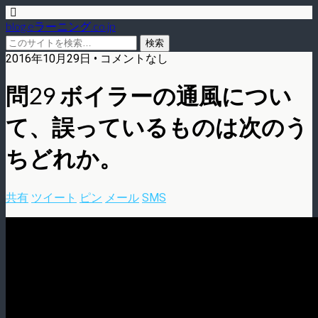
blog.eラーニング.co.jp
2016年10月29日 • コメントなし
問29 ボイラーの通風につい
て、誤っているものは次のう
ちどれか。
共有
ツイート
ピン
メール
SMS