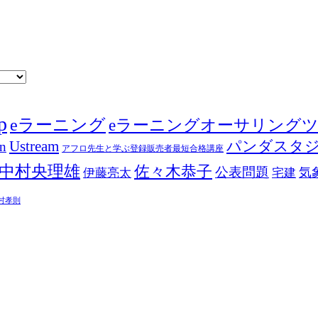
p
eラーニング
eラーニングオーサリング
Ustream
パンダスタ
in
アフロ先生と学ぶ登録販売者最短合格講座
中村央理雄
佐々木恭子
公表問題
伊藤亮太
気
宅建
村孝則