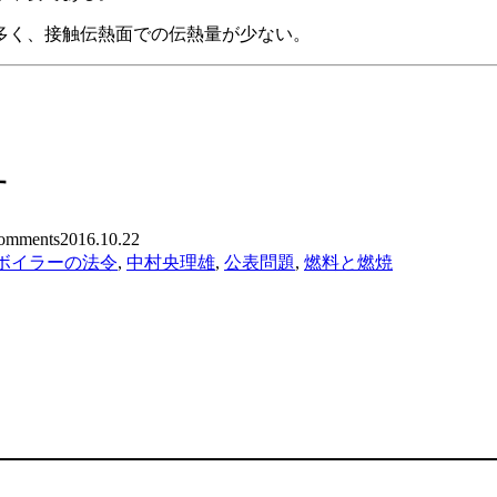
多く、接触伝熱面での伝熱量が少ない。
す
mments
2016.10.22
ボイラーの法令
,
中村央理雄
,
公表問題
,
燃料と燃焼