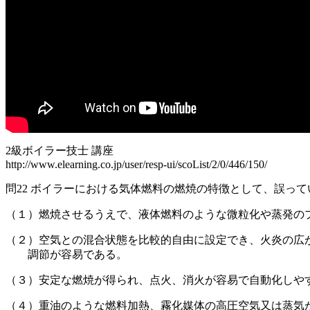
2級ボイラー技士 講座
http://www.elearning.co.jp/user/resp-ui/scoList/2/0/446/150/
問22 ボイラーにおける気体燃料の燃焼の特徴として、誤っ
（１）燃焼させるうえで、液体燃料のような微粒化や蒸発の
（２）空気との混合状態を比較的自由に設定でき、火炎の広
調節が容易である。
（３）安定な燃焼が得られ、点火、消火が容易で自動化しや
（４）重油のような燃料加熱、霧化媒体の高圧空気又は蒸気