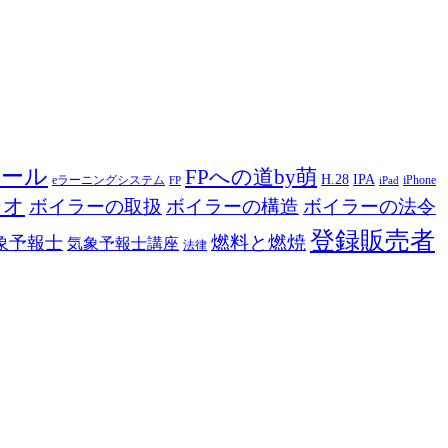
ツール
FPへの道by萌
H.28
IPA
eラーニングシステム
iPhone
FP
iPad
ジオ
ボイラーの取扱
ボイラーの構造
ボイラーの法令
登録販売者
燃料と燃焼
象予報士
気象予報士講座
法律