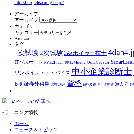
http://blog.elearning.co.jp/
アーカイブ
アーカイブ
カテゴリー
カテゴリー
Amazon
タグ
4dan4.j
1次試験
2次試験
2級ボイラー技士
SmartBra
ITパスポート
PPT2Flash
QuizCreator
PPT2Mobile
中小企業診断士
ワンポイントアドバイス
資格
証券外務員
過去問
秋期
講座
試験
資格取得
運行管理者
野
eラーニング情報
ホーム
ニュース＆トピック