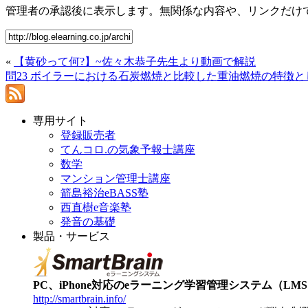
管理者の承認後に表示します。無関係な内容や、リンクだけ
«
【黄砂って何?】~佐々木恭子先生より動画で解説
問23 ボイラーにおける石炭燃焼と比較した重油燃焼の特徴
専用サイト
登録販売者
てんコロ.の気象予報士講座
数学
マンション管理士講座
箭島裕治eBASS塾
西直樹e音楽塾
発音の基礎
製品・サービス
PC、iPhone対応のeラーニング学習管理システム（LMS）【
http://smartbrain.info/