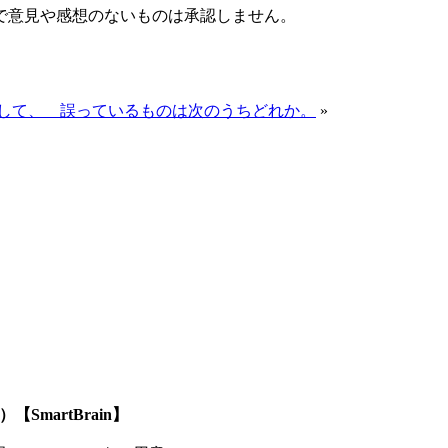
で意見や感想のないものは承認しません。
として、 誤っているものは次のうちどれか。
»
SmartBrain】