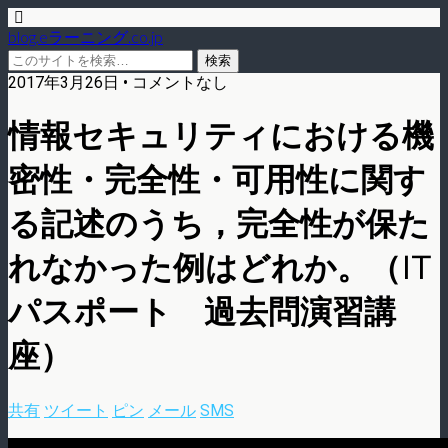
blog.eラーニング.co.jp
2017年3月26日 • コメントなし
情報セキュリティにおける機
密性・完全性・可用性に関す
る記述のうち，完全性が保た
れなかった例はどれか。（IT
パスポート 過去問演習講
座）
共有
ツイート
ピン
メール
SMS