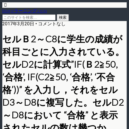
blog.eラーニング.co.jp
2017年3月20日 • コメントなし
セルＢ2～C8に学生の成績が
科目ごとに入力されている。
セルD2に計算式”IF(Ｂ2≧50,
‘合格’, IF(C2≧50, ‘合格’, ‘不合
格’))” を入力し，それをセル
D3～D8に複写した。セルD2
～D8において “合格” と表示
されたセルの数は幾つか。