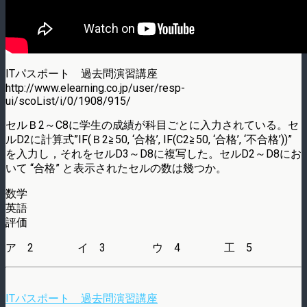
ITパスポート 過去問演習講座
http://www.elearning.co.jp/user/resp-
ui/scoList/i/0/1908/915/
セルＢ2～C8に学生の成績が科目ごとに入力されている。セ
ルD2に計算式”IF(Ｂ2≧50, ‘合格’, IF(C2≧50, ‘合格’, ‘不合格’))”
を入力し，それをセルD3～D8に複写した。セルD2～D8にお
いて “合格” と表示されたセルの数は幾つか。
数学
英語
評価
ア 2 イ 3 ウ 4 工 5
ITパスポート 過去問演習講座