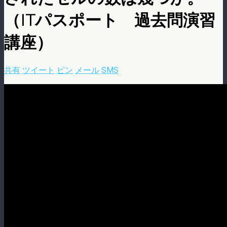
（ITパスポート 過去問演習
講座）
共有
ツイート
ピン
メール
SMS