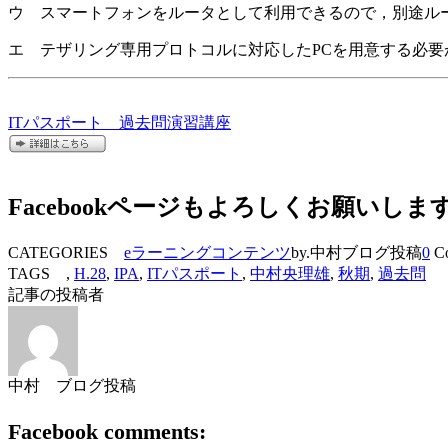
ウ スマートフォンをルータとして利用できるので，別途ル
エ テザリング専用プロトコルに対応したPCを用意する必要
ITパスポート 過去問演習講座
Facebookページもよろしくお願いしま
CATEGORIES
eラーニングコンテンツ
by.中村ブログ投稿
0
Co
TAGS ,
H.28
,
IPA
,
ITパスポート
,
中村央理雄
,
秋期
,
過去問
記事の投稿者
中村 ブログ投稿
Facebook comments: