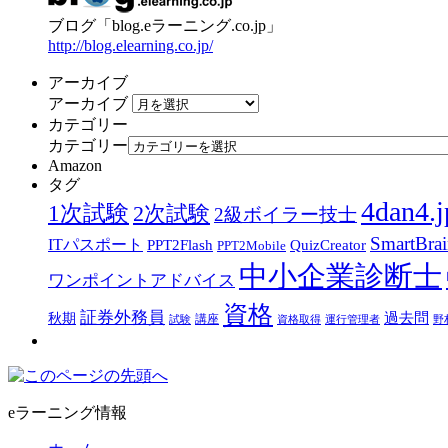
ブログ「blog.eラーニング.co.jp」
http://blog.elearning.co.jp/
アーカイブ
アーカイブ
カテゴリー
カテゴリー
Amazon
タグ
4dan4.j
1次試験
2次試験
2級ボイラー技士
SmartBra
ITパスポート
PPT2Flash
QuizCreator
PPT2Mobile
中小企業診断士
ワンポイントアドバイス
資格
証券外務員
過去問
秋期
講座
試験
資格取得
運行管理者
野
eラーニング情報