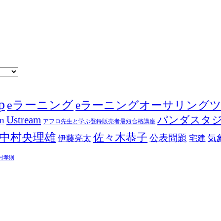
p
eラーニング
eラーニングオーサリング
Ustream
パンダスタ
in
アフロ先生と学ぶ登録販売者最短合格講座
中村央理雄
佐々木恭子
公表問題
伊藤亮太
気
宅建
村孝則