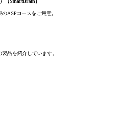
SmartBrain】
制限のASPコースをご用意。
の製品を紹介しています。