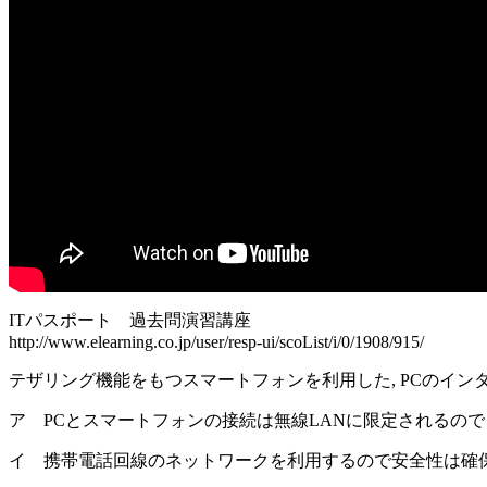
ITパスポート 過去問演習講座
http://www.elearning.co.jp/user/resp-ui/scoList/i/0/1908/915/
テザリング機能をもつスマートフォンを利用した, PCのイ
ア PCとスマートフォンの接続は無線LANに限定されるので
イ 携帯電話回線のネットワークを利用するので安全性は確保