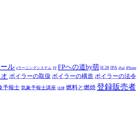
ツール
FPへの道by萌
H.28
IPA
eラーニングシステム
iPhone
FP
iPad
ジオ
ボイラーの取扱
ボイラーの構造
ボイラーの法令
登録販売者
燃料と燃焼
象予報士
気象予報士講座
法律