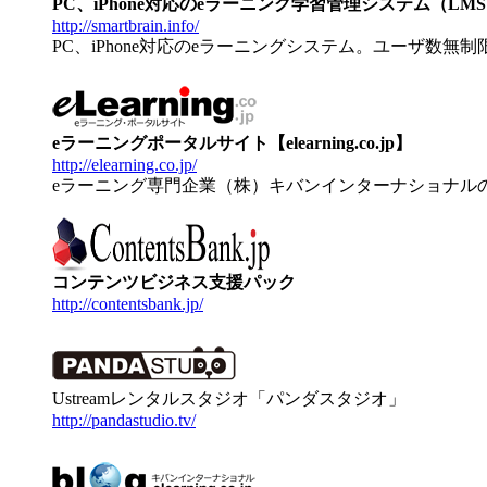
PC、iPhone対応のeラーニング学習管理システム（LMS）【
http://smartbrain.info/
PC、iPhone対応のeラーニングシステム。ユーザ数無
eラーニングポータルサイト【elearning.co.jp】
http://elearning.co.jp/
eラーニング専門企業（株）キバンインターナショナル
コンテンツビジネス支援パック
http://contentsbank.jp/
Ustreamレンタルスタジオ「パンダスタジオ」
http://pandastudio.tv/