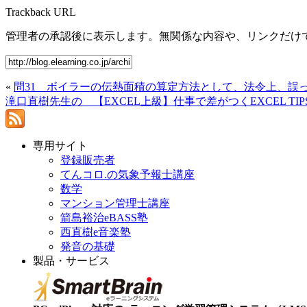
Trackback URL
管理者の承認後に表示します。無関係な内容や、リンクだけ
«
問31 ボイラーの伝熱面積の算定方法として、法令上、誤
滝口直樹先生の 【EXCEL上級】仕事で差がつくEXCEL TIP
専用サイト
登録販売者
てんコロ.の気象予報士講座
数学
マンション管理士講座
箭島裕治eBASS塾
西直樹e音楽塾
発音の基礎
製品・サービス