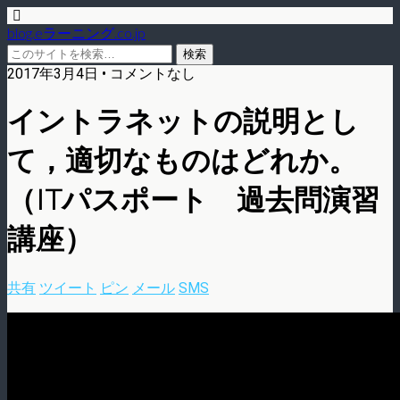
blog.eラーニング.co.jp
2017年3月4日 • コメントなし
イントラネットの説明とし
て，適切なものはどれか。
（ITパスポート 過去問演習
講座）
共有
ツイート
ピン
メール
SMS