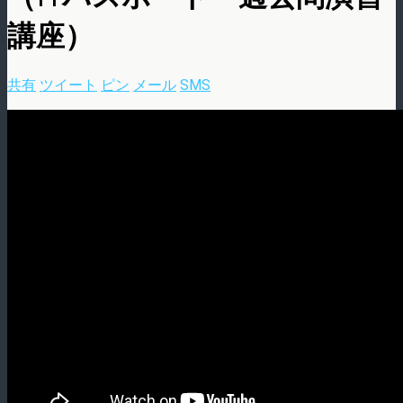
講座）
共有
ツイート
ピン
メール
SMS