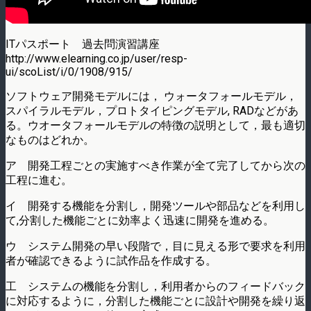
ITパスポート 過去問演習講座
http://www.elearning.co.jp/user/resp-
ui/scoList/i/0/1908/915/
ソフトウェア開発モデルには， ウォータフォールモデル，
スパイラルモデル，プロトタイピングモデル, RADなどがあ
る。ウオータフォールモデルの特徴の説明として，最も適切
なものはどれか。
ア 開発工程ごとの実施すべき作業が全て完了してから次の
工程に進む。
イ 開発する機能を分割し，開発ツールや部品などを利用し
て,分割した機能ごとに効率よく迅速に開発を進める。
ウ システム開発の早い段階で，目に見える形で要求を利用
者が確認できるように試作品を作成する。
工 システムの機能を分割し，利用者からのフィードバック
に対応するように，分割した機能ごとに設計や開発を繰り返