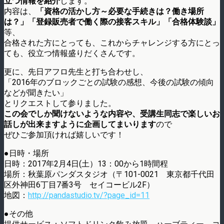
立つ情報を紹介
します。
内容は、
「資格の活かし方～必要な手続きは？働き場所
は？」「登録販売者で働く際の接客スキル」「合格体験談」
等、
合格された方にとっても、これからチャレンジする方にとっ
ても、役立つ情報盛りだくさんです。
更に、先日アフロ先生と打ち合わせし、
「2016年のブロックごとの試験の感想、今後の試験の傾向
などが聞きたい」
とリクエストして参りました。
この会でしか聞けないような内容や、受講生同志で楽しいお
話しが出来ますように企画してまいります
ので
ぜひご参加頂ければ嬉しいです！
●日時・場所
日時：2017年2月4日(土）13：00から1時間程
場所：秋葉原パンダスタジオ（〒101-0021 東京都千代田
区外神田6丁目7番3号 セイコービル2F）
地図：
http://pandastudio.tv/?page_id=11
●その他