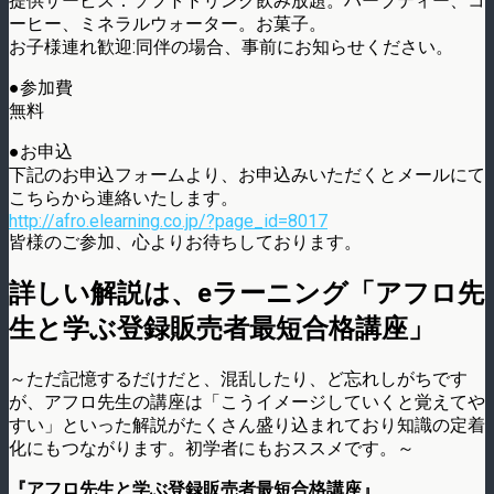
提供サービス：ソフトドリンク飲み放題。ハーブティー、コ
ーヒー、ミネラルウォーター。お菓子。
お子様連れ歓迎:同伴の場合、事前にお知らせください。
●参加費
無料
●お申込
下記のお申込フォームより、お申込みいただくとメールにて
こちらから連絡いたします。
http://afro.elearning.co.jp/?page_id=8017
皆様のご参加、心よりお待ちしております。
詳しい解説は、eラーニング「アフロ先
生と学ぶ登録販売者最短合格講座」
～ただ記憶するだけだと、混乱したり、ど忘れしがちです
が、アフロ先生の講座は「こうイメージしていくと覚えてや
すい」といった解説がたくさん盛り込まれており知識の定着
化にもつながります。初学者にもおススメです。～
『アフロ先生と学ぶ登録販売者最短合格講座』