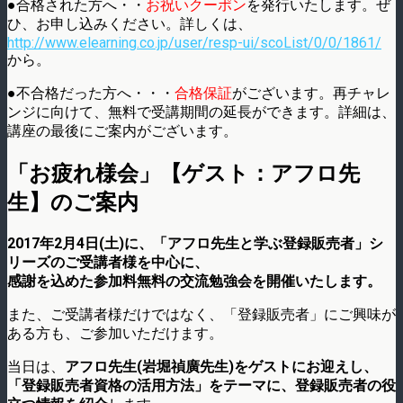
●合格された方へ・・
お祝いクーポン
を発行いたします。ぜ
ひ、お申し込みください。詳しくは、
http://www.elearning.co.jp/user/resp-ui/scoList/0/0/1861/
から。
●不合格だった方へ・・・
合格保証
がございます。再チャレ
ンジに向けて、無料で受講期間の延長ができます。詳細は、
講座の最後にご案内がございます。
「お疲れ様会」【ゲスト：アフロ先
生】のご案内
2017年2月4日(土)に、「アフロ先生と学ぶ登録販売者」シ
リーズのご受講者様を中心に、
感謝を込めた参加料無料の交流勉強会を開催いたします。
また、ご受講者様だけではなく、「登録販売者」にご興味が
ある方も、ご参加いただけます。
当日は、
アフロ先生(岩堀禎廣先生)をゲストにお迎えし、
「登録販売者資格の活用方法」をテーマに、登録販売者の役