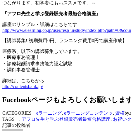
つながります。初学者にもおススメです。～
『アフロ先生と学ぶ登録販売者最短合格講座』
講座のサンプル・詳細はこちらです
http://www.elearning.co.jp/user/resp-ui/study/index.php?path=0
【講師募集!!初期費用0円、ランニング費用0円で講座作成】
医療系、以下の講師募集しています。
・医療事務管理士
・診療報酬請求事務能力認定試験
・調剤事務管理士
詳細は、こちらから
http://contentsbank.jp/
Facebookページもよろしくお願いしま
CATEGORIES
eラーニング
,
eラーニングコンテンツ
,
資格
by.
TAGS ,
アフロ先生と学ぶ登録販売者最短合格講座
,
お祝い
記事の投稿者