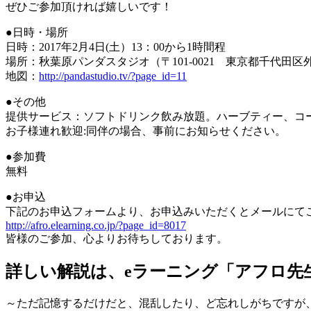
ぜひご参加頂ければ嬉しいです！
●日時・場所
日時：2017年2月4日(土）13：00から1時間程
場所：秋葉原パンダスタジオ（〒101-0021 東京都千代田区
地図：
http://pandastudio.tv/?page_id=11
●その他
提供サービス：ソフトドリンク飲み放題。ハーブティー、コ
お子様連れ歓迎:同伴の場合、事前にお知らせください。
●参加費
無料
●お申込
下記のお申込フォームより、お申込みいただくとメールにて
http://afro.elearning.co.jp/?page_id=8017
皆様のご参加、心よりお待ちしております。
詳しい解説は、eラーニング「アフロ先
～ただ記憶するだけだと、混乱したり、ど忘れしがちですが