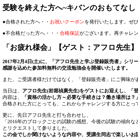
受験を終えた方へ~キバンのおもてなし
●合格された方へ・・
お祝いクーポン
を発行いたします。ぜ
●不合格だった方へ・・・
合格保証
がございます。再チャレ
「お疲れ様会」【ゲスト：アフロ先生
2017年2月4日(土)に、「アフロ先生と学ぶ登録販売者」シ
感謝を込めた参加料無料の交流勉強会を開催いたします。
また、ご受講者様だけではなく、「登録販売者」にご興味が
当日は、
アフロ先生(岩堀禎廣先生)をゲストにお迎えし、「
内容は、
「資格の活かし方～必要な手続きは？働き場所は？
合格された方にとっても、これからチャレンジする方にとっ
更に、先日アフロ先生と打ち合わせし、
「2016年のブロックごとの試験の感想、今後の試験の傾向な
とリクエストして参りました。
この会でしか聞けないような内容や、受講生同志で楽しいお