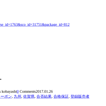
&course_id=1763&sco_id=31751&package_id=812
す
s kobayashi
0
Comments
2017.01.26
クーポン
,
九州
,
佐賀県
,
合否結果
,
合格保証
,
登録販売者