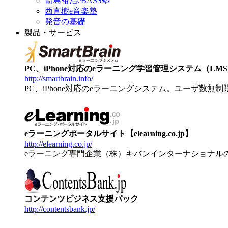
箭島裕治eBASS塾
西直樹e音楽塾
発音の基礎
製品・サービス
PC、iPhone対応のeラーニング学習管理システム（LMS）【
http://smartbrain.info/
PC、iPhone対応のeラーニングシステム。ユーザ数無
eラーニングポータルサイト【elearning.co.jp】
http://elearning.co.jp/
eラーニング専門企業（株）キバンインターナショナル
コンテンツビジネス支援パック
http://contentsbank.jp/