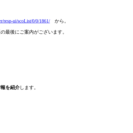
r/resp-ui/scoList/0/0/1861/
から。
座の最後にご案内がございます。
情報を紹介
します。