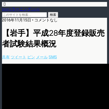
blog.eラーニング.co.jp
2016年11月15日 • コメントなし
【岩手】平成28年度登録販売
者試験結果概況
共有
ツイート
ピン
メール
SMS