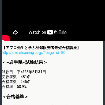
【アフロ先生と学ぶ登録販売者最短合格講座】
http://afro.elearning.co.jp/?page_id=80
＜~岩手県~試験結果＞
試験日：平成28年8月31日
受験者数 481名
合格者数 245名
合格率 50.9%
＜合格基準＞