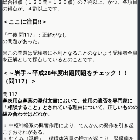
総合得点（１２０問＝１２０点）の７割以上、かつ、各項目
の得点が、４割以上です。
＜ここに注目!!＞
「午後 問117」：正解がなし
の問題があった。
※この問題は受験者に不利となることのないよう受験者全員
を正解として採点しているとのことです。
＜～岩手～平成28年度出題問題をチェック！！
（問117）＞
問 117
鼻炎用点鼻薬の添付文書において、使用の適否を専門家に
「相談すること」とされている理由について、正しいものの
組み合わせはどれか。
ａ 中枢神経系の興奮作用により、てんかんの発作を引き起
こすおそれがある。
ｂ むくみ（浮腫）、循環体液量の増加が起こり、腎臓病を