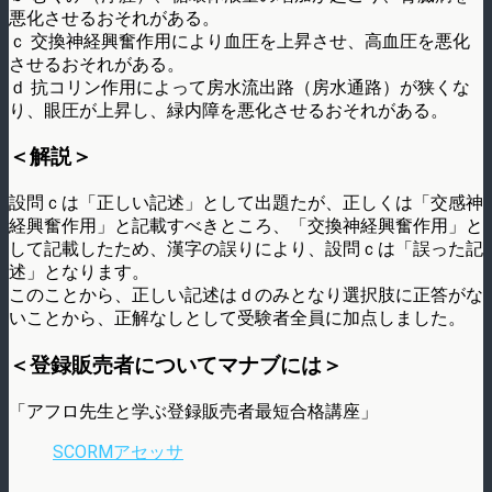
悪化させるおそれがある。
ｃ 交換神経興奮作用により血圧を上昇させ、高血圧を悪化
させるおそれがある。
ｄ 抗コリン作用によって房水流出路（房水通路）が狭くな
り、眼圧が上昇し、緑内障を悪化させるおそれがある。
＜解説＞
設問ｃは「正しい記述」として出題たが、正しくは「交感神
経興奮作用」と記載すべきところ、「交換神経興奮作用」と
して記載したため、漢字の誤りにより、設問ｃは「誤った記
述」となります。
このことから、正しい記述はｄのみとなり選択肢に正答がな
いことから、正解なしとして受験者全員に加点しました。
＜登録販売者についてマナブには＞
「アフロ先生と学ぶ登録販売者最短合格講座」
SCORMアセッサ