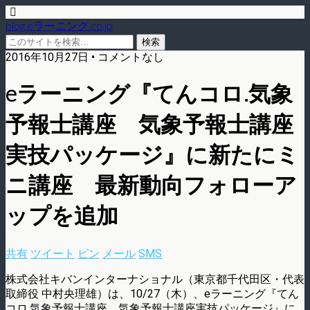
blog.eラーニング.co.jp
2016年10月27日 • コメントなし
eラーニング『てんコロ.気象
予報士講座 気象予報士講座
実技パッケージ』に新たにミ
ニ講座 最新動向フォローア
ップを追加
共有
ツイート
ピン
メール
SMS
株式会社キバンインターナショナル（東京都千代田区・代表
取締役 中村央理雄）は、10/27（木）、eラーニング『てん
コロ.気象予報士講座 気象予報士講座実技パッケージ』に