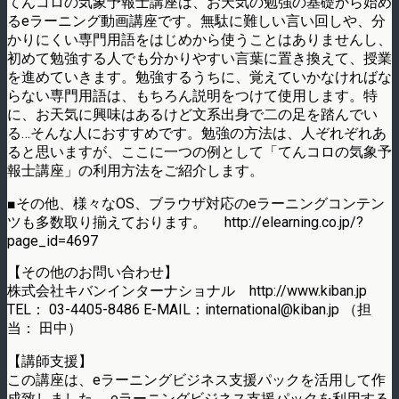
てんコロの気象予報士講座は、お天気の勉強の基礎から始め
るeラーニング動画講座です。無駄に難しい言い回しや、分
かりにくい専門用語をはじめから使うことはありませんし、
初めて勉強する人でも分かりやすい言葉に置き換えて、授業
を進めていきます。勉強するうちに、覚えていかなければな
らない専門用語は、もちろん説明をつけて使用します。特
に、お天気に興味はあるけど文系出身で二の足を踏んでい
る…そんな人におすすめです。勉強の方法は、人ぞれぞれあ
ると思いますが、ここに一つの例として「てんコロの気象予
報士講座」の利用方法をご紹介します。
■その他、様々なOS、ブラウザ対応のeラーニングコンテン
ツも多数取り揃えております。 http://elearning.co.jp/?
page_id=4697
【その他のお問い合わせ】
株式会社キバンインターナショナル http://www.kiban.jp
TEL： 03-4405-8486 E-MAIL：international@kiban.jp （担
当： 田中）
【講師支援】
この講座は、eラーニングビジネス支援パックを活用して作
成致しました。 eラーニングビジネス支援パックを利用する