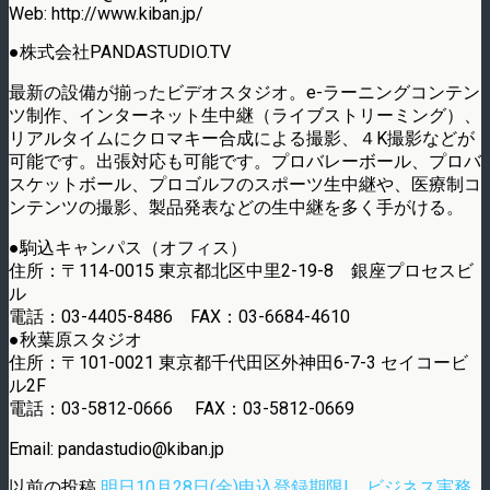
Web: http://www.kiban.jp/
●株式会社PANDASTUDIO.TV
最新の設備が揃ったビデオスタジオ。e-ラーニングコンテン
ツ制作、インターネット生中継（ライブストリーミング）、
リアルタイムにクロマキー合成による撮影、４K撮影などが
可能です。出張対応も可能です。プロバレーボール、プロバ
スケットボール、プロゴルフのスポーツ生中継や、医療制コ
ンテンツの撮影、製品発表などの生中継を多く手がける。
●駒込キャンパス（オフィス）
住所：〒114-0015 東京都北区中里2-19-8 銀座プロセスビ
ル
電話：03-4405-8486 FAX：03-6684-4610
●秋葉原スタジオ
住所：〒101-0021 東京都千代田区外神田6-7-3 セイコービ
ル2F
電話：03-5812-0666 FAX：03-5812-0669
Email: pandastudio@kiban.jp
以前の投稿
明日10月28日(金)申込登録期限! ビジネス実務