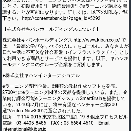
ことで、初期費用0円、継続費用0円でeラーニング講座を開
講することが可能になります。詳しくは、以下のURLをご覧
下さい。 http://contentsbank.jp/?page_id=5292
【株式会社キバンホールディングスについて】
株式会社キバンホールディングス http://www.kiban.co.jp/ で
は、「最高の学びをすべての人に」をゴールに、みなさまが
日常生活に不可欠な社会基盤（インフラストラクチャ）とし
て利用できる商品とサービスを提供します。以下、キバンホ
ールディングスのグループ企業をご紹介します。
●株式会社キバンインターナショナル
eラーニング専門企業。6種類の教材作成ソフトを発売。
2700社にeラーニング関係の製品を提供している。また、企
業向け課金可能eラーニングシステムSmartBrainを提供して
いる。2010年2月には、将来有望なベンチャー企業300
選”VentureNow300″に選定されました。
住所：〒114-0015 東京都北区中里2-19-8 銀座プロセスビル
電話：03-4405-8486 FAX：03-6684-4610 Email:
international@kiban.jp