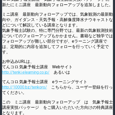
新たにミニ講座 最新動向フォローアップを追加しました。
ミニ講座 最新動向フォローアップでは、気象観測の最新動
向や、ガイダンス・天気予報・高解像度降水ナウキャストな
どについて解説している講座となります。
気象予報士試験の、特に専門分野では、最新の気象観測技術
についてのフォローアップもかかません。書籍など独学では
フォローアップが難しい部分ですが、eラーニング講座で
は、定期的に内容を追加してフォローを行っていく予定で
す。
お申込みURLは、
てんコロ.気象予報士講座 Webサイト
http://tenki.elearning.co.jp/
あるいは
てんコロ.気象予報士講座 eラーニングサイト
http://10000.bz/tenkoro/
こちらから、ユーザー登録を行っ
てください。
この ミニ講座 最新動向フォローアップ は 気象予報士
講座実技パッケージ をご購入いただいた方向けの特典講座
となります。