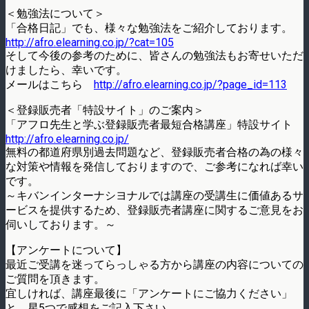
＜勉強法について＞
「合格日記」でも、様々な勉強法をご紹介しております。
http://afro.elearning.co.jp/?cat=105
そして今後の参考のために、皆さんの勉強法もお寄せいただ
けましたら、幸いです。
メールはこちら
http://afro.elearning.co.jp/?page_id=113
＜登録販売者「特設サイト」のご案内＞
「アフロ先生と学ぶ登録販売者最短合格講座」特設サイト
http://afro.elearning.co.jp/
無料の都道府県別過去問題など、登録販売者合格の為の様々
な対策や情報を発信しておりますので、ご参考になれば幸い
です。
～キバンインターナシヨナルでは講座の受講生に価値あるサ
ービスを提供するため、登録販売者講座に関するご意見をお
伺いしております。～
【アンケートについて】
最近ご受講を迷ってらっしゃる方から講座の内容についての
ご質問を頂きます。
宜しければ、講座最後に「アンケートにご協力ください」
と、星5つで感想をご記入下さい。