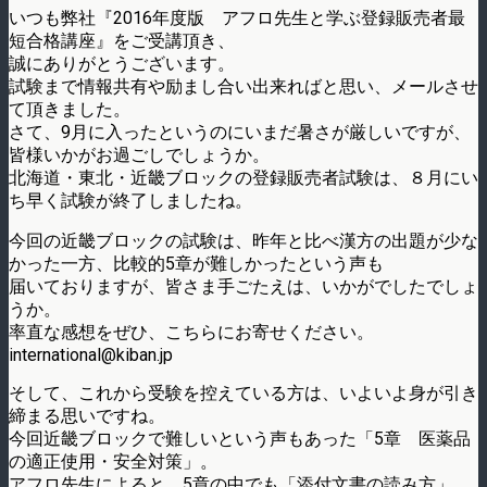
いつも弊社『2016年度版 アフロ先生と学ぶ登録販売者最
短合格講座』をご受講頂き、
誠にありがとうございます。
試験まで情報共有や励まし合い出来ればと思い、メールさせ
て頂きました。
さて、9月に入ったというのにいまだ暑さが厳しいですが、
皆様いかがお過ごしでしょうか。
北海道・東北・近畿ブロックの登録販売者試験は、８月にい
ち早く試験が終了しましたね。
今回の近畿ブロックの試験は、昨年と比べ漢方の出題が少な
かった一方、比較的5章が難しかったという声も
届いておりますが、皆さま手ごたえは、いかがでしたでしょ
うか。
率直な感想をぜひ、こちらにお寄せください。
international@kiban.jp
そして、これから受験を控えている方は、いよいよ身が引き
締まる思いですね。
今回近畿ブロックで難しいという声もあった「5章 医薬品
の適正使用・安全対策」。
アフロ先生によると、5章の中でも「添付文書の読み方」