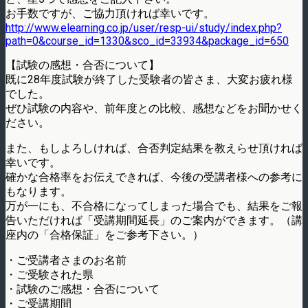
お手数ですが、ご協力頂ければ幸いです。
http://www.elearning.co.jp/user/resp-ui/study/index.php?
path=0&course_id=1330&sco_id=33934&package_id=650
【試験の感想・合否について】
既に28年度試験が終了した受験者の皆さま、大変お疲れ様
でした。
ぜひ試験の内容や、前年度との比較、感想などをお聞かせく
ださい。
また、もしよろしければ、合否判定結果を教えらせ頂ければ
幸いです。
確かな合格率をお伝えできれば、今後の受講者様への参考に
もなります。
万が一にも、不合格になってしまった場合でも、結果をご報
告いただければ「受講期間延長」のご案内ができます。（講
座内の「合格保証」をご参考下さい。）
・ご受講者さまのお名前
・ご受験された県
・試験のご感想・合否について
・ご受講期間