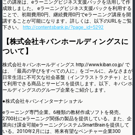
この講座は、eラーニングビジネス支援パックを活用して作
成致しました。 eラーニングビジネス支援パックを利用する
ことで、初期費用0円、継続費用0円でeラーニング講座を開
講することが可能になります。詳しくは、以下のURLをご覧
下さい。
http://contentsbank.jp/?page_id=5292
【株式会社キバンホールディングスに
ついて】
株式会社キバンホールディングス http://www.kiban.co.jp/ で
は、「最高の学びをすべての人に」をゴールに、みなさまが
日常生活に不可欠な社会基盤（インフラストラクチャ）とし
て利用できる商品とサービスを提供します。以下、キバンホ
ールディングスのグループ企業をご紹介します。
●株式会社キバンインターナショナル
eラーニング専門企業。6種類の教材作成ソフトを発売。
2700社にeラーニング関係の製品を提供している。また、企
業向け課金可能eラーニングシステムSmartBrainを提供して
いる。2010年2月には、将来有望なベンチャー企業300