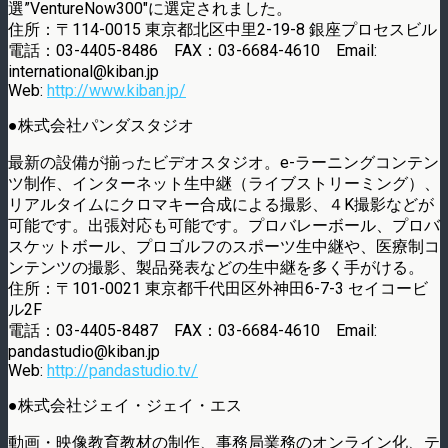
選”VentureNow300″に選定されました。
住所：〒114-0015 東京都北区中里2-19-8 銀座プロセスビル
電話：03-4405-8486 FAX：03-6684-4610 Email:
international@kiban.jp
Web:
http://www.kiban.jp/
●株式会社パンダスタジオ
最新の設備が揃ったビデオスタジオ。e-ラーニングコンテン
ツ制作、インターネット生中継（ライブストリーミング）、
リアルタイムにクロマキー合成による撮影、４K撮影などが
可能です。出張対応も可能です。プロバレーボール、プロバ
スケットボール、プロゴルフのスポーツ生中継や、医療制コ
ンテンツの撮影、製品発表などの生中継を多く手がける。
住所：〒101-0021 東京都千代田区外神田6-7-3 セイコービ
ル2F
電話：03-4405-8487 FAX：03-6684-4610 Email:
pandastudio@kiban.jp
Web:
http://pandastudio.tv/
●株式会社ジェイ・ジェイ・エス
動画・映像教育教材の制作、事務局業務のオンライン化、テ