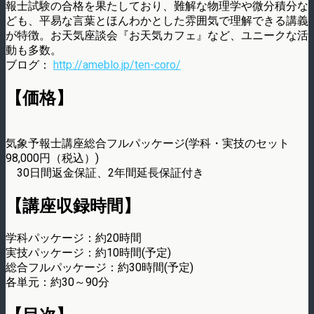
報士試験の合格を果たしており、難解な物理学や微分積分な
ども、平易な言葉とほんわかとした雰囲気で理解できる講義
が特徴。お天気座談会『お天気カフェ』など、ユニークな活
動も多数。
ブログ：
http://ameblo.jp/ten-coro/
【価格】
気象予報士講座総合フルパッケージ(学科・実技のセット
98,000円（税込）)
30日間返金保証、2年間延長保証付き
【講座収録時間】
学科パッケージ：約20時間
実技パッケージ：約10時間(予定)
総合フルパッケージ：約30時間(予定)
各単元：約30～90分