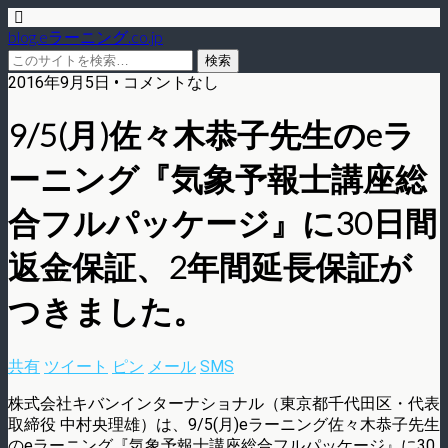
blog.eラーニング.co.jp
2016年9月5日 • コメントなし
9/5(月)佐々木恭子先生のeラ
ーニング『気象予報士講座総
合フルパッケージ』に30日間
返金保証、2年間延長保証が
つきました。
共有
ツイート
ピン
メール
SMS
株式会社キバンインターナショナル（東京都千代田区・代表
取締役 中村央理雄）は、9/5(月)eラーニング佐々木恭子先生
のeラーニング『気象予報士講座総合フルパッケージ』に30