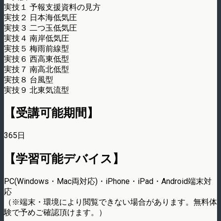
実技１ 予報支援資料の見方
実技２ 日本海低気圧
実技３ 二つ玉低気圧
実技４ 南岸低気圧
実技５ 梅雨前線型
実技６ 西高東低型
実技７ 南高北低型
実技８ 台風型
実技９ 北東気流型
【受講可能期間】
365日
【学習可能デバイス】
PC(Windows・Mac両対応)・iPhone・iPad・Android端末対
応
（※端末・環境により閲覧できない場合があります。無料体
験で予めご確認頂けます。）