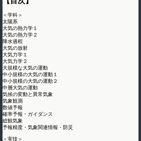
【目次】
＜学科＞
太陽系
大気の熱力学１
大気の熱力学２
降水過程
大気の放射
大気力学１
大気力学２
大規模な大気の運動
中小規模の大気の運動１
中小規模の大気の運動２
中層大気の運動
気候の変動と異常気象
気象観測
数値予報
確率予報・ガイダンス
総観気象
予報精度・気象関連情報・防災
＜実技＞