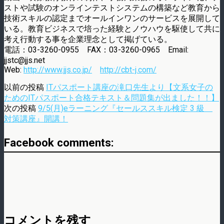
ストや試験のオンラインテストシステムの構築など教育から
技術スキルの認定までオールインワンのサービスを展開して
いる。教育ビジネスで培った経験とノウハウを駆使して共に
考え行動する事を企業理念として掲げている。
電話：03-3260-0955 FAX：03-3260-0965 Email:
jjstc@jjs.net
Web:
http://www.jjs.co.jp/
http://cbt-j.com/
以前の投稿
ITパスポート講座の滝口先生より【文系女子の
ためのITパスポート合格テキスト＆問題集が出ました！！】
次の投稿
9/5(月)eラーニング『セールススキル検定 3 級
対策講座』開講！
Facebook comments:
コメントを残す