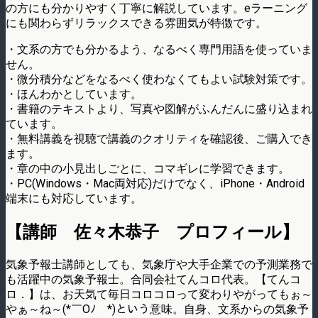
の方にも分かりやすく丁寧に解説しています。eラーニング
にも関わらずリラックスできる雰囲気が特徴です。
・文系の方でも分かるよう、なるべく専門用語を使っていま
せん。
・微分積分などをなるべく使わなくてもよい試験対策です。
・ほんわかとしています。
・書籍のテキストより、写真や図解がふんだんに盛り込まれ
ています。
・無料講義を視聴で講義のクオリティを確認後、ご購入でき
ます。
・章の中の小見出しごとに、コマギレに学習できます。
・PC(Windows・Mac両対応)だけでなく、iPhone・Android
端末にも対応しています。
【講師 佐々木恭子 プロフィール】
気象予報士講師としても、気象庁や大手企業での予測業務で
も活躍中の気象予報士。合同会社てんコロ代表。【てんコ
ロ．】は、お天気て毎日コロコロって変わりやがってもぉ～
やぁ～ね～(*￣Oﾉ￣*)という意味。自身、文系からの気象予