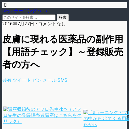
blog.eラーニング.co.jp
2016年7月27日 • コメントなし
皮膚に現れる医薬品の副作用
【用語チェック】～登録販売
者の方へ
共有
ツイート
ピン
メール
SMS