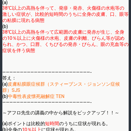
(a)
38℃以上の高熱を伴って、発疹・発赤、火傷様の水疱等の
激しい症状が、比較的短時間のうちに全身の皮膚、口、眼等
の粘膜に現れる病態
(b)
38℃以上の高熱を伴って広範囲の皮膚に発赤が生じ、全身
の10％以上に火傷様の水疱、皮膚の剥離、びらん等が認め
られ、かつ、口唇、くちびるの発赤・びらん、眼の充血等の
症状を伴う病態
—————————————————————————-
答え：
(a)
皮膚粘膜眼症候群（スティーブンス・ジョンソン症候
群）SJS
(b)
中毒性表皮懐死融解症 TEN
—————————————————————————-
～アフロ先生の講義の中から解説をピックアップ！！～
(a)ポイントは比較的
短時間
のうちに症状が現れる。
(b)全身の
10％以上
に症状が現れる。