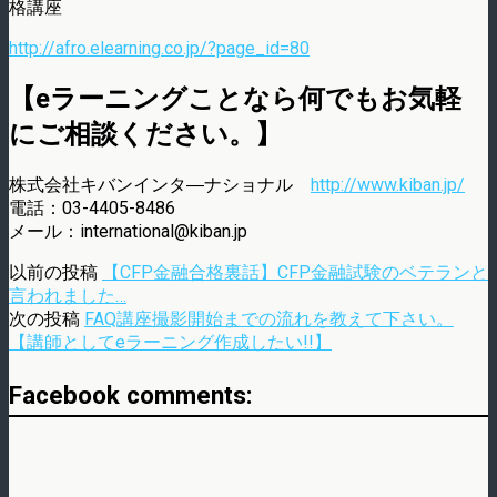
格講座
http://afro.elearning.co.jp/?page_id=80
【eラーニングことなら何でもお気軽
にご相談ください。】
株式会社キバンインタ―ナショナル
http://www.kiban.jp/
電話：03-4405-8486
メール：international@kiban.jp
以前の投稿
【CFP金融合格裏話】CFP金融試験のベテランと
言われました…
次の投稿
FAQ講座撮影開始までの流れを教えて下さい。
【講師としてeラーニング作成したい!!】
Facebook comments: