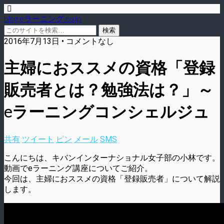
blog.eラーニング.co.jp
2016年7月13日 • コメントなし
主婦におススメの資格「登録
販売者とは？勉強法は？」～
eラーニングコンシェルジュ
共有
ツイート
ピン
メール
SMS
こんにちは、キバンインターナショナル女子部の小林です。
動画でeラーニング講座についてご紹介。
今回は、主婦におススメの資格「登録販売者」について解説
します。