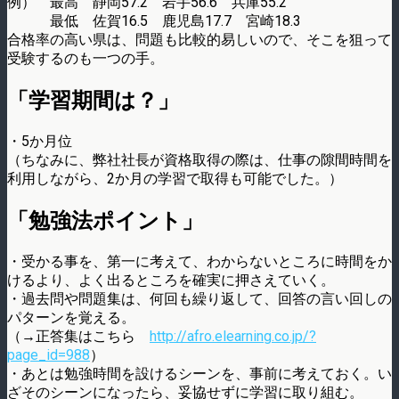
例） 最高 静岡57.2 岩手56.6 兵庫55.2
最低 佐賀16.5 鹿児島17.7 宮崎18.3
合格率の高い県は、問題も比較的易しいので、そこを狙って
受験するのも一つの手。
「学習期間は？」
・5か月位
（ちなみに、弊社社長が資格取得の際は、仕事の隙間時間を
利用しながら、2か月の学習で取得も可能でした。）
「勉強法ポイント」
・受かる事を、第一に考えて、わからないところに時間をか
けるより、よく出るところを確実に押さえていく。
・過去問や問題集は、何回も繰り返して、回答の言い回しの
パターンを覚える。
（→正答集はこちら
http://afro.elearning.co.jp/?
page_id=988
）
・あとは勉強時間を設けるシーンを、事前に考えておく。い
ざそのシーンになったら、妥協せずに学習に取り組む。