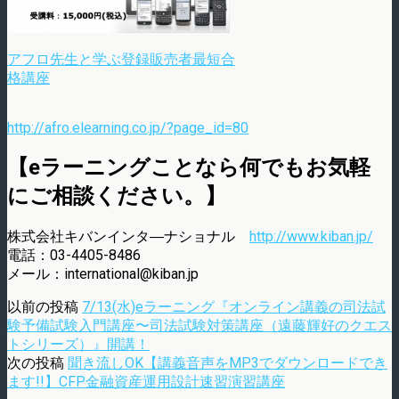
アフロ先生と学ぶ登録販売者最短合
格講座
http://afro.elearning.co.jp/?page_id=80
【eラーニングことなら何でもお気軽
にご相談ください。】
株式会社キバンインタ―ナショナル
http://www.kiban.jp/
電話：03-4405-8486
メール：international@kiban.jp
以前の投稿
7/13(水)eラーニング『オンライン講義の司法試
験予備試験入門講座〜司法試験対策講座（遠藤輝好のクエス
トシリーズ）』開講！
次の投稿
聞き流しOK【講義音声をMP3でダウンロードでき
ます!!】CFP金融資産運用設計速習演習講座